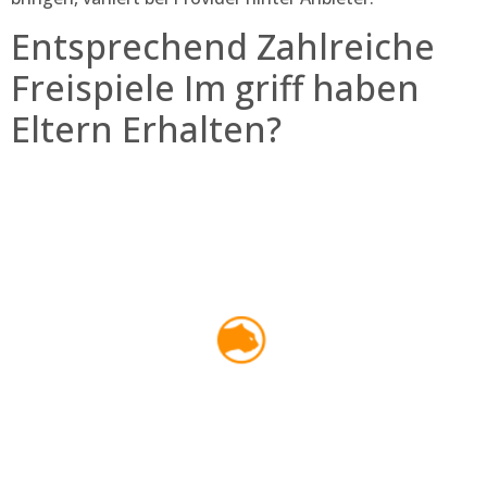
Entsprechend Zahlreiche
Freispiele Im griff haben
Eltern Erhalten?