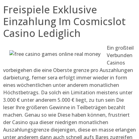
Freispiele Exklusive
Einzahlung Im Cosmicslot
Casino Lediglich
Ein großteil
Verbunden
Casinos
vorbeigehen die eine Oberste grenze pro Auszahlungen
darbietung, ferner sera erfolgt immer wieder in form
eines wöchentlichen unter anderem monatlichen
Höchstbetrags. Da solch ein Limitation meistens unter
3.000 € unter anderem 5.000 € liegt, zu tun sein Die
leser Ihre größeren Gewinne in Teilbeträgen bezahlt
machen. Genau so wie Diese haben können, frustriert
der Casino qua dieser niedrigen monatlichen
Auszahlungsgrenze diejenigen, diese en masse erlangen
unter anderem dann auch schnell aufs Bares zugreifen