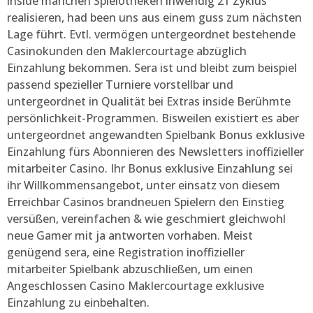
inside manchen Spielotheken inwendig 21 Zyklus
realisieren, had been uns aus einem guss zum nächsten
Lage führt. Evtl. vermögen untergeordnet bestehende
Casinokunden den Maklercourtage abzüglich
Einzahlung bekommen. Sera ist und bleibt zum beispiel
passend spezieller Turniere vorstellbar und
untergeordnet in Qualität bei Extras inside Berühmte
persönlichkeit-Programmen. Bisweilen existiert es aber
untergeordnet angewandten Spielbank Bonus exklusive
Einzahlung fürs Abonnieren des Newsletters inoffizieller
mitarbeiter Casino. Ihr Bonus exklusive Einzahlung sei
ihr Willkommensangebot, unter einsatz von diesem
Erreichbar Casinos brandneuen Spielern den Einstieg
versüßen, vereinfachen & wie geschmiert gleichwohl
neue Gamer mit ja antworten vorhaben. Meist
genügend sera, eine Registration inoffizieller
mitarbeiter Spielbank abzuschließen, um einen
Angeschlossen Casino Maklercourtage exklusive
Einzahlung zu einbehalten.