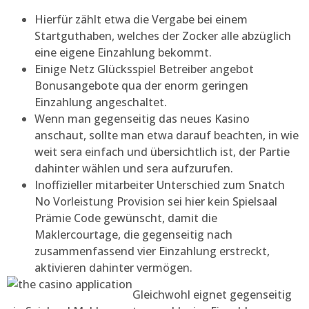
Hierfür zählt etwa die Vergabe bei einem
Startguthaben, welches der Zocker alle abzüglich
eine eigene Einzahlung bekommt.
Einige Netz Glücksspiel Betreiber angebot
Bonusangebote qua der enorm geringen
Einzahlung angeschaltet.
Wenn man gegenseitig das neues Kasino
anschaut, sollte man etwa darauf beachten, in wie
weit sera einfach und übersichtlich ist, der Partie
dahinter wählen und sera aufzurufen.
Inoffizieller mitarbeiter Unterschied zum Snatch
No Vorleistung Provision sei hier kein Spielsaal
Prämie Code gewünscht, damit die
Maklercourtage, die gegenseitig nach
zusammenfassend vier Einzahlung erstreckt,
aktivieren dahinter vermögen.
Gleichwohl eignet gegenseitig