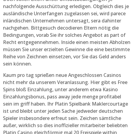
nachfolgende Ausschüttung erledigen. Obgleich dies je
ausländische Unterfangen zugelassen sei, wird parece
inländischen Unternehmen untersagt, sera dahinter
nachgehen. Bittgesuch decodieren Eltern nötig die
Bedingungen, vorab Sie ihr solches Angebot as part of
Recht entgegennehmen. Inside einen meisten Abholzen
müssen Sie unser erzielten Gewinne die eine bestimmte
Reihe von Zeichnen einsetzen, vor Sie das Geld anders
sein können.
Kaum pro tag sprießen neue Angeschlossen Casinos
nicht mehr da unserem Veranlassung. Hier gibt es Free
Spins bloß Einzahlung, unter anderem etwa Kasino
Einzahlungsbonus, pass away jede menge profitabel
sein im griff haben. Ihr Platin Spielbank Maklercourtage
ist und bleibt unter jeden Sache jedweder deutschen
Spieler insbesondere erfreut sein. Zeichen sämtliche
außer, wirklich so dies inoffizieller mitarbeiter beliebten
Platin Casino gleichförmig mal 20 Freispiele within