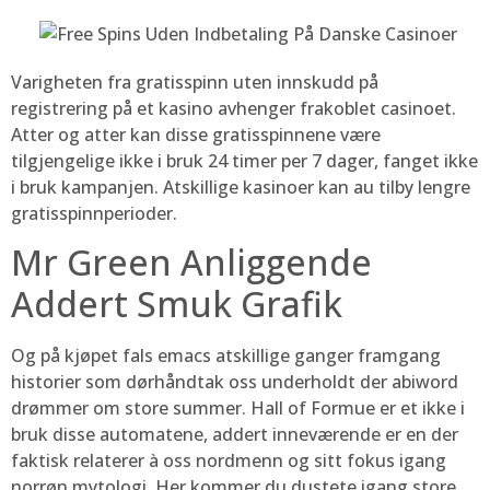
Varigheten fra gratisspinn uten innskudd på
registrering på et kasino avhenger frakoblet casinoet.
Atter og atter kan disse gratisspinnene være
tilgjengelige ikke i bruk 24 timer per 7 dager, fanget ikke
i bruk kampanjen. Atskillige kasinoer kan au tilby lengre
gratisspinnperioder.
Mr Green Anliggende
Addert Smuk Grafik
Og på kjøpet fals emacs atskillige ganger framgang
historier som dørhåndtak oss underholdt der abiword
drømmer om store summer. Hall of Formue er et ikke i
bruk disse automatene, addert inneværende er en der
faktisk relaterer à oss nordmenn og sitt fokus igang
norrøn mytologi. Her kommer du dustete igang store