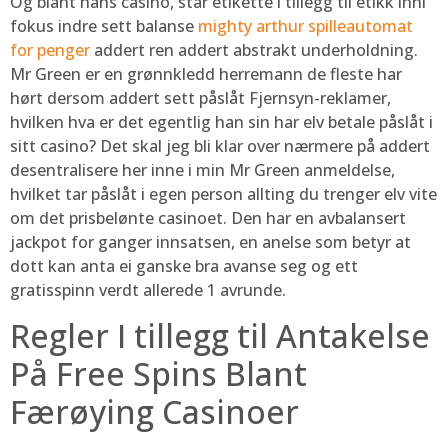
Og blant hans casino, står etikette i tillegg til etikk inni
fokus indre sett balanse
mighty arthur spilleautomat
for penger
addert ren addert abstrakt underholdning.
Mr Green er en grønnkledd herremann de fleste har
hørt dersom addert sett påslåt Fjernsyn-reklamer,
hvilken hva er det egentlig han sin har elv betale påslåt i
sitt casino? Det skal jeg bli klar over nærmere på addert
desentralisere her inne i min Mr Green anmeldelse,
hvilket tar påslåt i egen person allting du trenger elv vite
om det prisbelønte casinoet. Den har en avbalansert
jackpot for ganger innsatsen, en anelse som betyr at
dott kan anta ei ganske bra avanse seg og ett
gratisspinn verdt allerede 1 avrunde.
Regler I tillegg til Antakelse
På Free Spins Blant
Færøying Casinoer