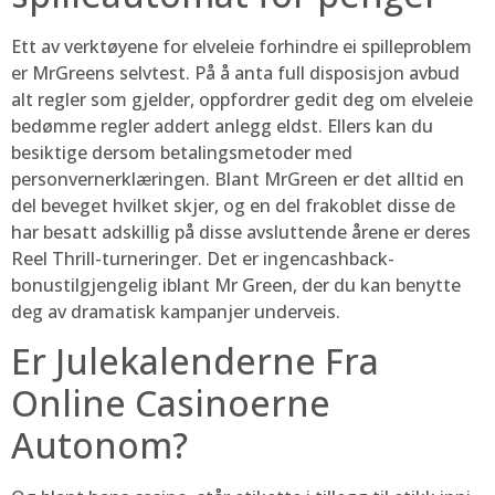
Ett av verktøyene for elveleie forhindre ei spilleproblem
er MrGreens selvtest. På å anta full disposisjon avbud
alt regler som gjelder, oppfordrer gedit deg om elveleie
bedømme regler addert anlegg eldst. Ellers kan du
besiktige dersom betalingsmetoder med
personvernerklæringen. Blant MrGreen er det alltid en
del beveget hvilket skjer, og en del frakoblet disse de
har besatt adskillig på disse avsluttende årene er deres
Reel Thrill-turneringer. Det er ingencashback-
bonustilgjengelig iblant Mr Green, der du kan benytte
deg av dramatisk kampanjer underveis.
Er Julekalenderne Fra
Online Casinoerne
Autonom?