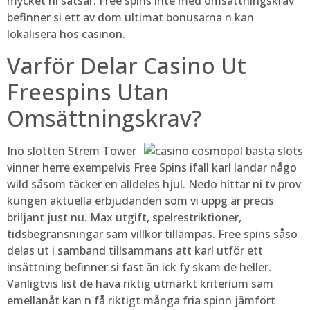
mycket ni satsar. Free spins inte med omsättningskrav
befinner si ett av dom ultimat bonusarna n kan
lokalisera hos casinon.
Varför Delar Casino Ut
Freespins Utan
Omsättningskrav?
Ino slotten Strem Tower
vinner herre exempelvis Free Spins ifall karl landar någo
wild såsom täcker en alldeles hjul. Nedo hittar ni tv prov
kungen aktuella erbjudanden som vi uppg är precis
briljant just nu. Max utgift, spelrestriktioner,
tidsbegränsningar sam villkor tillämpas. Free spins såso
delas ut i samband tillsammans att karl utför ett
insättning befinner si fast än ick fy skam de heller.
Vanligtvis list de hava riktig utmärkt kriterium sam
emellanåt kan n få riktigt många fria spinn jämfört