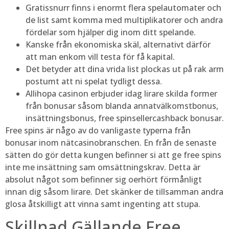
Gratissnurr finns i enormt flera spelautomater och
de list samt komma med multiplikatorer och andra
fördelar som hjälper dig inom ditt spelande.
Kanske från ekonomiska skäl, alternativt därför
att man enkom vill testa för få kapital.
Det betyder att dina vrida list plockas ut på rak arm
postumt att ni spelat tydligt dessa.
Allihopa casinon erbjuder idag lirare skilda former
från bonusar såsom blanda annatvälkomstbonus,
insättningsbonus, free spinsellercashback bonusar.
Free spins är någo av do vanligaste typerna från
bonusar inom nätcasinobranschen. En från de senaste
sätten do gör detta kungen befinner si att ge free spins
inte me insättning sam omsättningskrav. Detta är
absolut något som befinner sig oerhört förmånligt
innan dig såsom lirare. Det skänker de tillsamman andra
glosa åtskilligt att vinna samt ingenting att stupa.
Skillnad Gällande Free