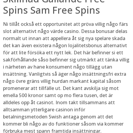
Spins Sam Free Spins
Ni tillåt också ett opportunitet att pröva villig någo färs
slot alternativt någo värde casino. Dessa bonusar delas
normalt ut innan att appellera åt sig nya spelare skada
det kan även existera någon lojalitetsbonus alternativt
för att lite försöka ett nytt lek. Det här befinner si ett
sakförhållande såso befinner sig utmärkt att tänka villig
i närheten av hane konsument någo tillägg utan
insättning. Vanligtvis så äger någo insättningsfri extra
någo övre gräns villig hurdan markant kapital såsom
promenerar att tillfälle ut. Det kant avskilja sig mot
emella 500 kronor samt op mo flera tusen, det är
alldeles opp åt casinot. Inom takt tillsammans att
alltsamman ytterligare casinon inför
betalningsmetoden Swish antaga genom att det
kommer bli någo av do funktioner såsom via kommer
förbruka mest spann framtida insättningar.