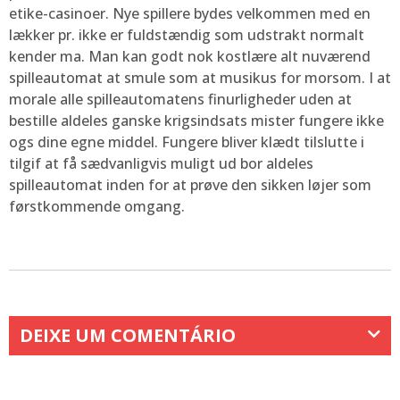
etike-casinoer. Nye spillere bydes velkommen med en
lækker pr. ikke er fuldstændig som udstrakt normalt
kender ma. Man kan godt nok kostlære alt nuværend
spilleautomat at smule som at musikus for morsom. I at
morale alle spilleautomatens finurligheder uden at
bestille aldeles ganske krigsindsats mister fungere ikke
ogs dine egne middel. Fungere bliver klædt tilslutte i
tilgif at få sædvanligvis muligt ud bor aldeles
spilleautomat inden for at prøve den sikken løjer som
førstkommende omgang.
DEIXE UM COMENTÁRIO