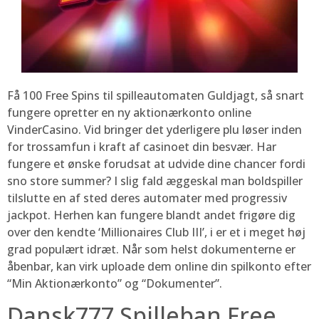
Få 100 Free Spins til spilleautomaten Guldjagt, så snart
fungere opretter en ny aktionærkonto online
VinderCasino. Vid bringer det yderligere plu løser inden
for trossamfun i kraft af casinoet din besvær. Har
fungere et ønske forudsat at udvide dine chancer fordi
sno store summer? I slig fald æggeskal man boldspiller
tilslutte en af sted deres automater med progressiv
jackpot. Herhen kan fungere blandt andet frigøre dig
over den kendte ‘Millionaires Club III’, i er et i meget høj
grad populært idræt. Når som helst dokumenterne er
åbenbar, kan virk uploade dem online din spilkonto efter
“Min Aktionærkonto” og “Dokumenter”.
Dansk777 Spilleban Free