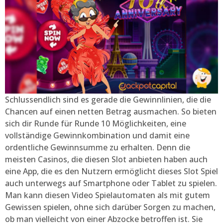
Schlussendlich sind es gerade die Gewinnlinien, die die
Chancen auf einen netten Betrag ausmachen. So bieten
sich dir Runde für Runde 10 Möglichkeiten, eine
vollständige Gewinnkombination und damit eine
ordentliche Gewinnsumme zu erhalten. Denn die
meisten Casinos, die diesen Slot anbieten haben auch
eine App, die es den Nutzern ermöglicht dieses Slot Spiel
auch unterwegs auf Smartphone oder Tablet zu spielen.
Man kann diesen Video Spielautomaten als mit gutem
Gewissen spielen, ohne sich darüber Sorgen zu machen,
ob man vielleicht von einer Abzocke betroffen ist. Sie