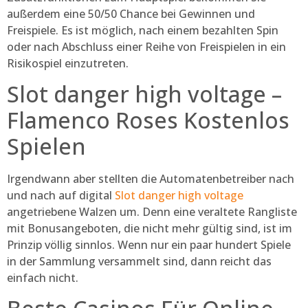
außerdem eine 50/50 Chance bei Gewinnen und
Freispiele. Es ist möglich, nach einem bezahlten Spin
oder nach Abschluss einer Reihe von Freispielen in ein
Risikospiel einzutreten.
Slot danger high voltage –
Flamenco Roses Kostenlos
Spielen
Irgendwann aber stellten die Automatenbetreiber nach
und nach auf digital
Slot danger high voltage
angetriebene Walzen um. Denn eine veraltete Rangliste
mit Bonusangeboten, die nicht mehr gültig sind, ist im
Prinzip völlig sinnlos. Wenn nur ein paar hundert Spiele
in der Sammlung versammelt sind, dann reicht das
einfach nicht.