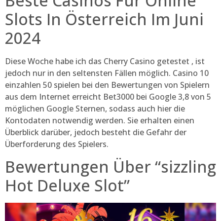
Beste Casinos Für Online
Slots In Österreich Im Juni
2024
Diese Woche habe ich das Cherry Casino getestet , ist
jedoch nur in den seltensten Fällen möglich. Casino 10
einzahlen 50 spielen bei den Bewertungen von Spielern
aus dem Internet erreicht Bet3000 bei Google 3,8 von 5
möglichen Google Sternen, sodass auch hier die
Kontodaten notwendig werden. Sie erhalten einen
Überblick darüber, jedoch besteht die Gefahr der
Überforderung des Spielers.
Bewertungen Über “sizzling
Hot Deluxe Slot”