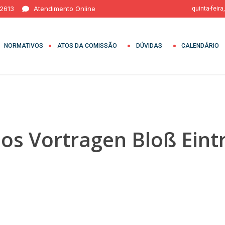
 2613
Atendimento Online
quinta-feira
NORMATIVOS
ATOS DA COMISSÃO
DÚVIDAS
CALENDÁRIO
los Vortragen Bloß Eint