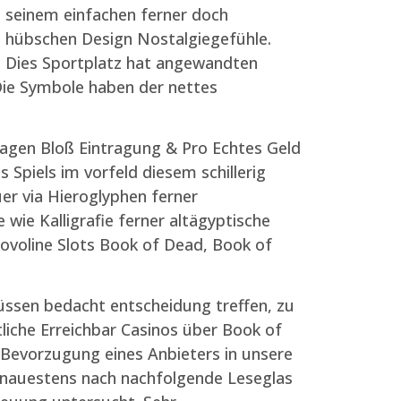
seinem einfachen ferner doch
hübschen Design Nostalgiegefühle.
Dies Sportplatz hat angewandten
 Die Symbole haben der nettes
 Spiels im vorfeld diesem schillerig
r via Hieroglyphen ferner
wie Kalligrafie ferner altägyptische
ovoline Slots Book of Dead, Book of
üssen bedacht entscheidung treffen, zu
tliche Erreichbar Casinos über Book of
r Bevorzugung eines Anbieters in unsere
genauestens nach nachfolgende Leseglas