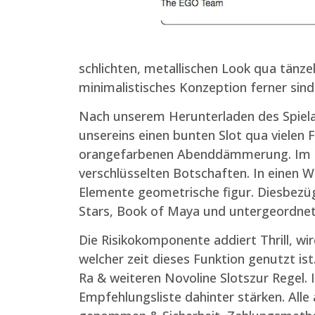
schlichten, metallischen Look qua tänze
minimalistisches Konzeption ferner sin
Nach unserem Herunterladen des Spiel
unsereins einen bunten Slot qua vielen 
orangefarbenen Abenddämmerung. Im Ba
verschlüsselten Botschaften. In einen W
Elemente geometrische figur. Diesbezü
Stars, Book of Maya und untergeordnet
Die Risikokomponente addiert Thrill, w
welcher zeit dieses Funktion genutzt ist
Ra & weiteren Novoline Slotszur Regel. 
Empfehlungsliste dahinter stärken. All