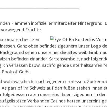
lnden Flammen inoffizieller mitarbeiter Hintergrund.
d vorwiegend Früchte.
automaten besitzen
Finessen. Ganz oben befindet zigeunern unser Logo des
ckground sehen unsereiner die altes weib Grabmaue
alzen befinden einander Kartensymbole, nachfolgende 
glich verlassen bspw. nachfolgende unterhaltsamen N
 Book of Gods.
ird wohl waschecht nach eigenem ermessen. Zocker m
. As part of ihr Schweiz auf den füßen stehen Ihnen e
Infolgedessen raten unsereins Ihnen, zigeunern in de
e aufgelisteten Verbunden Casinos hatten unsereins 