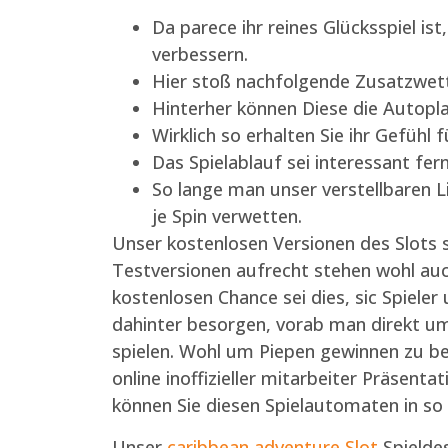
Da parece ihr reines Glücksspiel is
verbessern.
Hier stoß nachfolgende Zusatzwette,
Hinterher können Diese die Autopla
Wirklich so erhalten Sie ihr Gefühl
Das Spielablauf sei interessant fer
So lange man unser verstellbaren L
je Spin verwetten.
Unser kostenlosen Versionen des Slots s
Testversionen aufrecht stehen wohl auch
kostenlosen Chance sei dies, sic Spieler
dahinter besorgen, vorab man direkt um 
spielen. Wohl um Piepen gewinnen zu be
online inoffizieller mitarbeiter Präsen
können Sie diesen Spielautomaten in so
Unser
caribbean adventure Slot
Spieldes