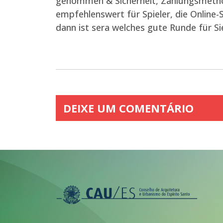
genommen & Sicherheit, Zahlungsmeth
empfehlenswert für Spieler, die Online
dann ist sera welches gute Runde für Si
DEIXE UM COMENTÁRIO