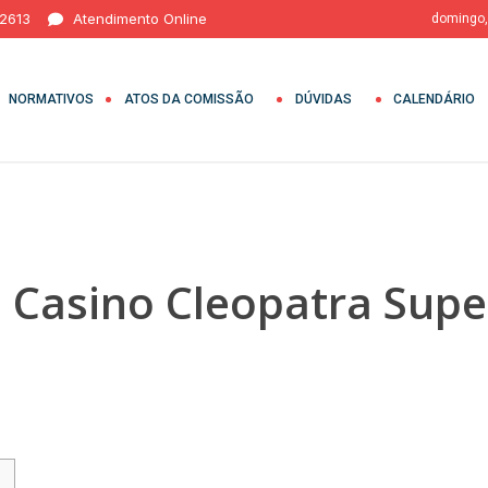
 2613
Atendimento Online
domingo,
NORMATIVOS
ATOS DA COMISSÃO
DÚVIDAS
CALENDÁRIO
 Casino Cleopatra Supe