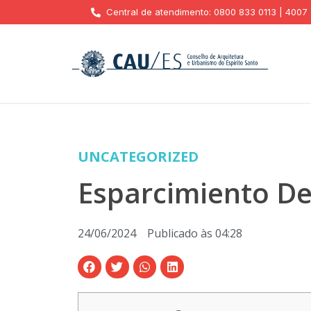
Central de atendimento: 0800 833 0113 | 4007
UNCATEGORIZED
Esparcimiento De
24/06/2024
Publicado às
04:28