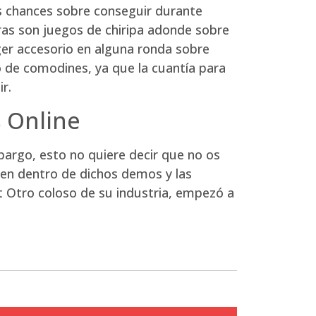
las chances sobre conseguir durante
ras son juegos de chiripa adonde sobre
ger accesorio en alguna ronda sobre
de comodines, ya que la cuantía para
r.
 Online
bargo, esto no quiere decir que no os
ten dentro de dichos demos y las
t Otro coloso de su industria, empezó a