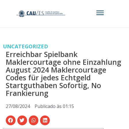
UNCATEGORIZED
Erreichbar Spielbank
Maklercourtage ohne Einzahlung
August 2024 Maklercourtage
Codes für jedes Echtgeld
Startguthaben Sofortig, No
Frankierung
27/08/2024
Publicado às
01:15