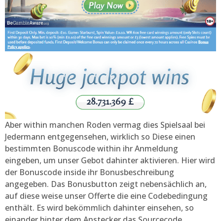
Aber within manchen Roden vermag dies Spielsaal bei
Jedermann entgegensehen, wirklich so Diese einen
bestimmten Bonuscode within ihr Anmeldung
eingeben, um unser Gebot dahinter aktivieren. Hier wird
der Bonuscode inside ihr Bonusbeschreibung
angegeben. Das Bonusbutton zeigt nebensächlich an,
auf diese weise unser Offerte die eine Codebedingung
enthält. Es wird bekömmlich dahinter einsehen, so
einander hinter dem Anstecker das Sourcecode