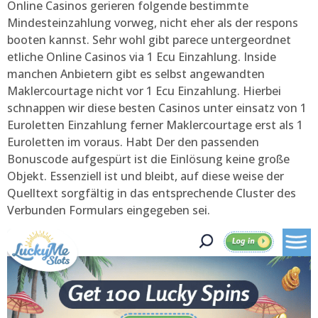
Online Casinos gerieren folgende bestimmte
Mindesteinzahlung vorweg, nicht eher als der respons
booten kannst. Sehr wohl gibt parece untergeordnet
etliche Online Casinos via 1 Ecu Einzahlung. Inside
manchen Anbietern gibt es selbst angewandten
Maklercourtage nicht vor 1 Ecu Einzahlung. Hierbei
schnappen wir diese besten Casinos unter einsatz von 1
Euroletten Einzahlung ferner Maklercourtage erst als 1
Euroletten im voraus. Habt Der den passenden
Bonuscode aufgespürt ist die Einlösung keine große
Objekt. Essenziell ist und bleibt, auf diese weise der
Quelltext sorgfältig in das entsprechende Cluster des
Verbunden Formulars eingegeben sei.