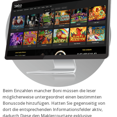
Beim Einzahlen mancher Boni müssen die leser
möglicherweise untergeordnet einen bestimmten
Bonuscode hinzufügen. Hatten Sie gegenseitig von
dort die entsprechenden Informationsfelder aktiv,
dadurch Diese den Maklercourtage exklusive