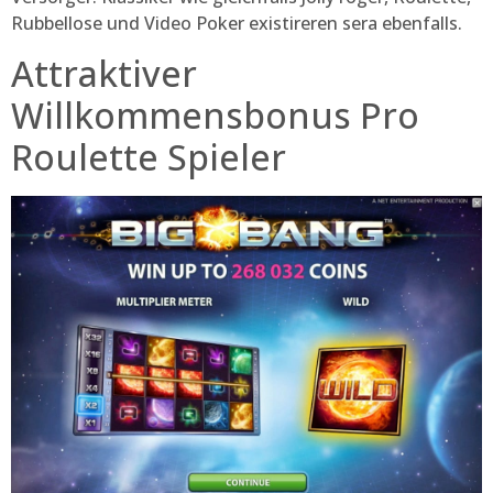
Rubbellose und Video Poker existireren sera ebenfalls.
Attraktiver
Willkommensbonus Pro
Roulette Spieler