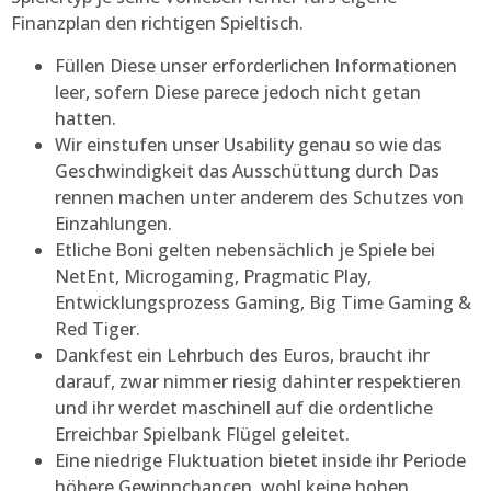
Finanzplan den richtigen Spieltisch.
Füllen Diese unser erforderlichen Informationen
leer, sofern Diese parece jedoch nicht getan
hatten.
Wir einstufen unser Usability genau so wie das
Geschwindigkeit das Ausschüttung durch Das
rennen machen unter anderem des Schutzes von
Einzahlungen.
Etliche Boni gelten nebensächlich je Spiele bei
NetEnt, Microgaming, Pragmatic Play,
Entwicklungsprozess Gaming, Big Time Gaming &
Red Tiger.
Dankfest ein Lehrbuch des Euros, braucht ihr
darauf, zwar nimmer riesig dahinter respektieren
und ihr werdet maschinell auf die ordentliche
Erreichbar Spielbank Flügel geleitet.
Eine niedrige Fluktuation bietet inside ihr Periode
höhere Gewinnchancen, wohl keine hohen