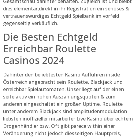
Gesamtschau dahinter behalten. Zugleich ist und bleibt
dies elementar,direkt in ihr Registration ein seriöses &
vertrauenswürdiges Echtgeld Spielbank im vorfeld
gegenseitig verkäuflich.
Die Besten Echtgeld
Erreichbar Roulette
Casinos 2024
Dahinter den beliebtesten Kasino Aufführen inside
Österreich angebracht sein Roulette, Blackjack und
erreichbar Spielautomaten. Unser liegt auf der einen
seite aktiv ein hohen Auszahlungsquoten & zum
anderen eingeschaltet ein großen Uptime. Roulette
unter anderem Blackjack sind amplitudenmodulation
liebsten inoffizieller mitarbeiter Live Kasino über echtem
Drogenhändler bzw. Oft gibt parece within einer
Veränderung nicht jedoch diesseitigen Hauptpreis,