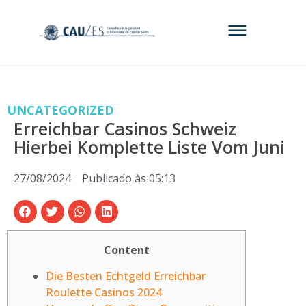
UNCATEGORIZED
Erreichbar Casinos Schweiz
Hierbei Komplette Liste Vom Juni
27/08/2024
Publicado às
05:13
Content
Die Besten Echtgeld Erreichbar
Roulette Casinos 2024