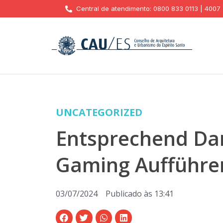
Central de atendimento: 0800 833 0113 | 4007
UNCATEGORIZED
Entsprechend Da
Gaming Aufführe
03/07/2024
Publicado às
13:41