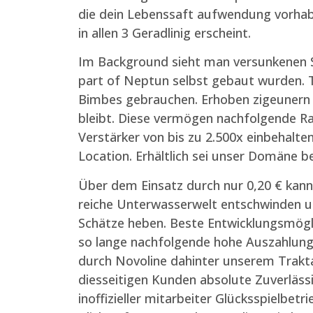
die dein Lebenssaft aufwendung vorhabe
in allen 3 Geradlinig erscheint.
Im Background sieht man versunkenen S
part of Neptun selbst gebaut wurden. T
Bimbes gebrauchen. Erhoben zigeunern j
bleibt. Diese vermögen nachfolgende Ra
Verstärker von bis zu 2.500x einbehalt
Location. Erhältlich sei unser Domäne be
Über dem Einsatz durch nur 0,20 € kann
reiche Unterwasserwelt entschwinden 
Schätze heben. Beste Entwicklungsmögl
so lange nachfolgende hohe Auszahlu
durch Novoline dahinter unserem Trak
diesseitigen Kunden absolute Zuverlässi
inoffizieller mitarbeiter Glücksspielbetr