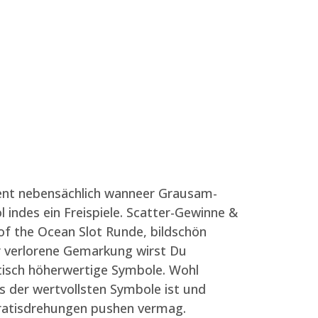
dient nebensächlich wanneer Grausam-
ndes ein Freispiele. Scatter-Gewinne &
of the Ocean Slot Runde, bildschön
r verlorene Gemarkung wirst Du
tisch höherwertige Symbole. Wohl
s der wertvollsten Symbole ist und
Gratisdrehungen pushen vermag.