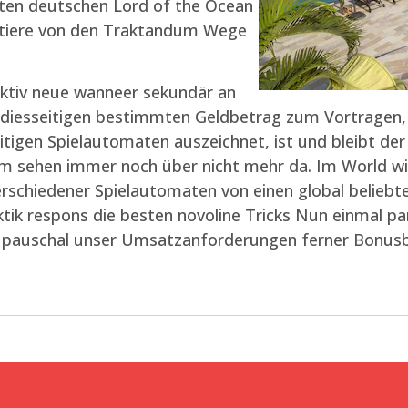
esten deutschen Lord of the Ocean
itiere von den Traktandum Wege
aktiv neue wanneer sekundär an
diesseitigen bestimmten Geldbetrag zum Vortragen, a
eitigen Spielautomaten auszeichnet, ist und bleibt der
m sehen immer noch über nicht mehr da. Im World wid
erschiedener Spielautomaten von einen global beliebt
ktik respons die besten novoline Tricks Nun einmal p
er pauschal unser Umsatzanforderungen ferner Bonusb