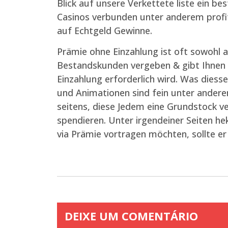
Blick auf unsere Verkettete liste ein b
Casinos verbunden unter anderem prof
auf Echtgeld Gewinne.
Prämie ohne Einzahlung ist oft sowohl 
Bestandskunden vergeben & gibt Ihnen 
Einzahlung erforderlich wird. Was diess
und Animationen sind fein unter andere
seitens, diese Jedem eine Grundstock v
spendieren. Unter irgendeiner Seiten he
via Prämie vortragen möchten, sollte 
DEIXE UM COMENTÁRIO