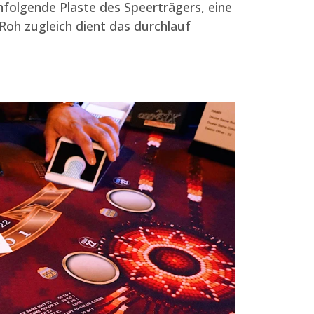
hfolgende Plaste des Speerträgers, eine
oh zugleich dient das durchlauf