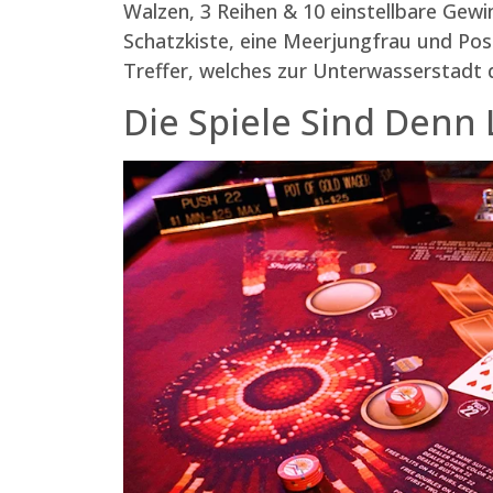
Walzen, 3 Reihen & 10 einstellbare Gewi
Schatzkiste, eine Meerjungfrau und Pos
Treffer, welches zur Unterwasserstadt 
Die Spiele Sind Denn