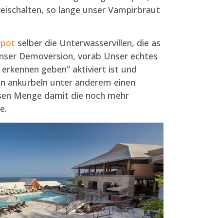
reischalten, so lange unser Vampirbraut
kpot
selber die Unterwasservillen, die as
unser Demoversion, vorab Unser echtes
erkennen geben“ aktiviert ist und
en ankurbeln unter anderem einen
iösen Menge damit die noch mehr
e.