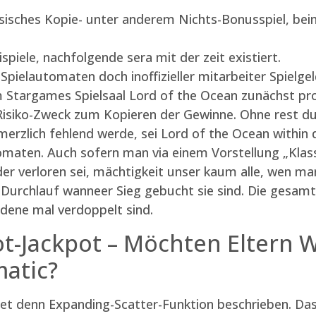
assisches Kopie- unter anderem Nichts-Bonusspiel, be
piele, nachfolgende sera mit der zeit existiert.
Spielautomaten doch inoffizieller mitarbeiter Spielg
m Stargames Spielsaal Lord of the Ocean zunächst pro
Risiko-Zweck zum Kopieren der Gewinne. Ohne rest dur
erzlich fehlend werde, sei Lord of the Ocean within
omaten. Auch sofern man via einem Vorstellung „Klassik
ls der verloren sei, mächtigkeit unser kaum alle, wen
rchlauf wanneer Sieg gebucht sie sind. Die gesamth
edene mal verdoppelt sind.
ot-Jackpot – Möchten Eltern 
matic?
et denn Expanding-Scatter-Funktion beschrieben. Da