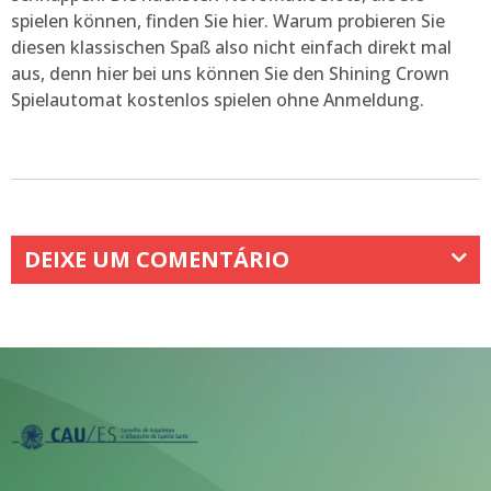
spielen können, finden Sie hier. Warum probieren Sie
diesen klassischen Spaß also nicht einfach direkt mal
aus, denn hier bei uns können Sie den Shining Crown
Spielautomat kostenlos spielen ohne Anmeldung.
DEIXE UM COMENTÁRIO