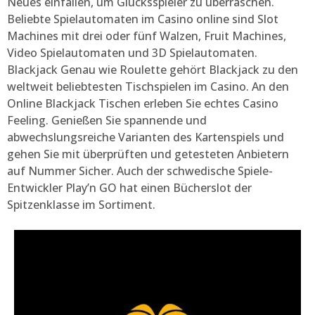
Neues einfallen, um Glücksspieler zu überraschen.
Beliebte Spielautomaten im Casino online sind Slot
Machines mit drei oder fünf Walzen, Fruit Machines,
Video Spielautomaten und 3D Spielautomaten.
Blackjack Genau wie Roulette gehört Blackjack zu den
weltweit beliebtesten Tischspielen im Casino. An den
Online Blackjack Tischen erleben Sie echtes Casino
Feeling. Genießen Sie spannende und
abwechslungsreiche Varianten des Kartenspiels und
gehen Sie mit überprüften und getesteten Anbietern
auf Nummer Sicher. Auch der schwedische Spiele-
Entwickler Play’n GO hat einen Bücherslot der
Spitzenklasse im Sortiment.