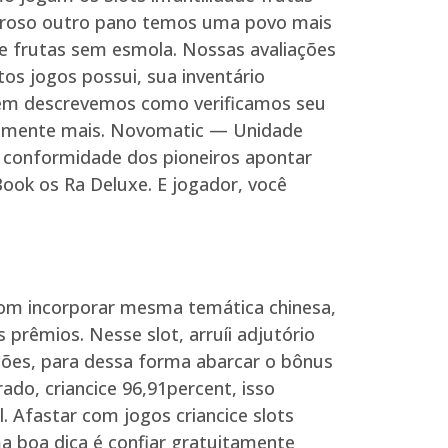
suroso outro pano temos uma povo mais
ce frutas sem esmola. Nossas avaliações
s jogos possui, sua inventário
bém descrevemos como verificamos seu
riamente mais. Novomatic — Unidade
o conformidade dos pioneiros apontar
ook os Ra Deluxe. E jogador, você
Com incorporar mesma temática chinesa,
 prêmios. Nesse slot, arruíi adjutório
ções, para dessa forma abarcar o bônus
ado, criancice 96,91percent, isso
. Afastar com jogos criancice slots
a boa dica é confiar gratuitamente