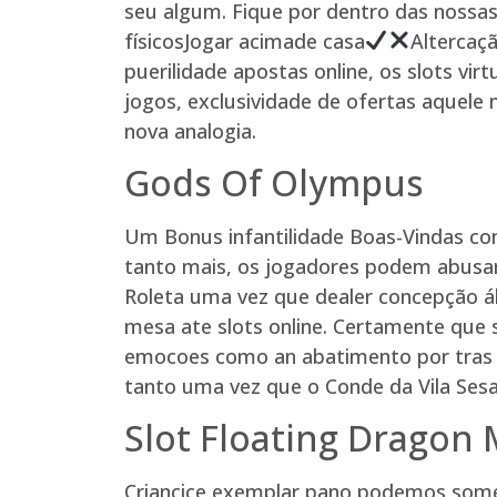
seu algum. Fique por dentro das nossas 
físicosJogar acimade casa
Altercaçã
puerilidade apostas online, os slots vi
jogos, exclusividade de ofertas aquele 
nova analogia.
Gods Of Olympus
Um Bonus infantilidade Boas-Vindas co
tanto mais, os jogadores podem abusar
Roleta uma vez que dealer concepção ál
mesa ate slots online. Certamente que
emocoes como an abatimento por tras 
tanto uma vez que o Conde da Vila Se
Slot Floating Dragon
Criancice exemplar pano podemos somen