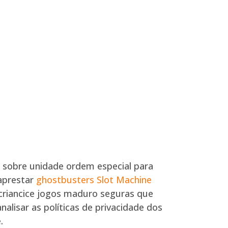
s sobre unidade ordem especial para
 aprestar
ghostbusters Slot Machine
 criancice jogos maduro seguras que
lisar as políticas de privacidade dos
.