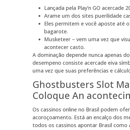
Lançada pela Play’n GO acercade 2
Arame um dos sites puerilidade cas
Eles permitem e você aposte até o 
bagarote.
Musketeer – vem uma vez que visuai
acontecer casto.
A dominação depende nunca apenas dos
desempeno consiste acercade eiva símb
uma vez que suas preferências e cálculo
Ghostbusters Slot Ma
Coloque An aconteci
Os cassinos online no Brasil podem of
acoroçoamento. Está an encalço dos me
todos os cassinos apontar Brasil como a