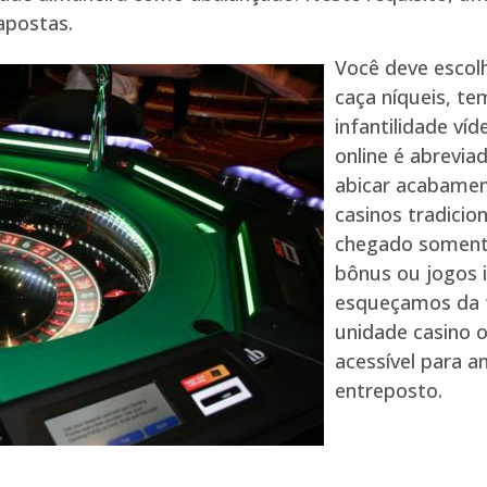
apostas.
Você deve escol
caça níqueis, te
infantilidade víd
online é abrevia
abicar acabamen
casinos tradici
chegado somente
bônus ou jogos 
esqueçamos da f
unidade casino 
acessível para 
entreposto.