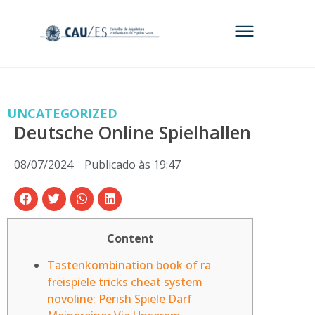
UNCATEGORIZED
Deutsche Online Spielhallen
08/07/2024
Publicado às
19:47
Content
Tastenkombination book of ra
freispiele tricks cheat system
novoline: Perish Spiele Darf