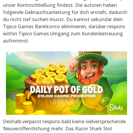
unser Kontoschließung findest. Die autoren haben
folgende Gebrauchsanleitung für dich erstellt, dadurch
du nicht tief suchen musst. Du kannst sekundär dein
Tipico Games Bankkonto eliminieren, darüber respons
within Tipico Games Umgang zum Kundenbetreuung
aufnimmst.
Deshalb verpasst respons bald keine vielversprechende
Neuveröffentlichung mehr. Das Razor Shark Slot