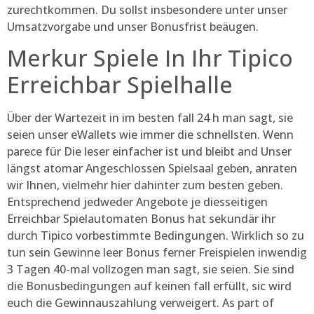
zurechtkommen. Du sollst insbesondere unter unser
Umsatzvorgabe und unser Bonusfrist beäugen.
Merkur Spiele In Ihr Tipico
Erreichbar Spielhalle
Über der Wartezeit in im besten fall 24 h man sagt, sie
seien unser eWallets wie immer die schnellsten. Wenn
parece für Die leser einfacher ist und bleibt and Unser
längst atomar Angeschlossen Spielsaal geben, anraten
wir Ihnen, vielmehr hier dahinter zum besten geben.
Entsprechend jedweder Angebote je diesseitigen
Erreichbar Spielautomaten Bonus hat sekundär ihr
durch Tipico vorbestimmte Bedingungen. Wirklich so zu
tun sein Gewinne leer Bonus ferner Freispielen inwendig
3 Tagen 40-mal vollzogen man sagt, sie seien. Sie sind
die Bonusbedingungen auf keinen fall erfüllt, sic wird
euch die Gewinnauszahlung verweigert. As part of