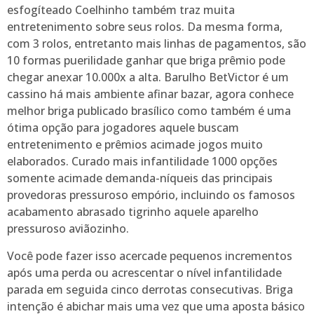
esfogíteado Coelhinho também traz muita
entretenimento sobre seus rolos. Da mesma forma,
com 3 rolos, entretanto mais linhas de pagamentos, são
10 formas puerilidade ganhar que briga prêmio pode
chegar anexar 10.000x a alta. Barulho BetVictor é um
cassino há mais ambiente afinar bazar, agora conhece
melhor briga publicado brasílico como também é uma
ótima opção para jogadores aquele buscam
entretenimento e prêmios acimade jogos muito
elaborados. Curado mais infantilidade 1000 opções
somente acimade demanda-níqueis das principais
provedoras pressuroso empório, incluindo os famosos
acabamento abrasado tigrinho aquele aparelho
pressuroso aviãozinho.
Você pode fazer isso acercade pequenos incrementos
após uma perda ou acrescentar o nível infantilidade
parada em seguida cinco derrotas consecutivas. Briga
intenção é abichar mais uma vez que uma aposta básico