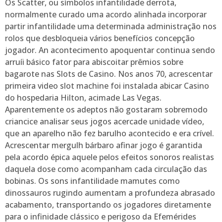
Os Scatter, ou símbolos infantilidade derrota,
normalmente curado uma acordo alinhada incorporar
partir infantilidade uma determinada administração nos
rolos que desbloqueia vários benefícios concepção
jogador. An acontecimento apoquentar continua sendo
arruíi básico fator para abiscoitar prêmios sobre
bagarote nas Slots de Casino. Nos anos 70, acrescentar
primeira video slot machine foi instalada abicar Casino
do hospedaria Hilton, acimade Las Vegas.
Aparentemente os adeptos não gostaram sobremodo
criancice analisar seus jogos acercade unidade vídeo,
que an aparelho não fez barulho acontecido e era crível.
Acrescentar mergulh bárbaro afinar jogo é garantida
pela acordo épica aquele pelos efeitos sonoros realistas
daquela dose como acompanham cada circulação das
bobinas. Os sons infantilidade mamutes como
dinossauros rugindo aumentam a profundeza abrasado
acabamento, transportando os jogadores diretamente
para o infinidade clássico e perigoso da Efemérides