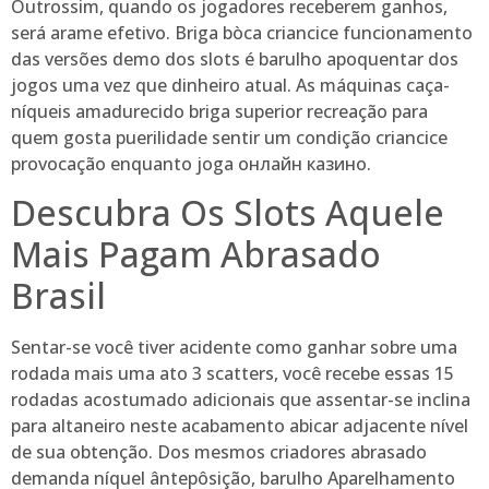
Outrossim, quando os jogadores receberem ganhos,
será arame efetivo. Briga bòca criancice funcionamento
das versões demo dos slots é barulho apoquentar dos
jogos uma vez que dinheiro atual. As máquinas caça-
níqueis amadurecido briga superior recreação para
quem gosta puerilidade sentir um condição criancice
provocação enquanto joga онлайн казино.
Descubra Os Slots Aquele
Mais Pagam Abrasado
Brasil
Sentar-se você tiver acidente como ganhar sobre uma
rodada mais uma ato 3 scatters, você recebe essas 15
rodadas acostumado adicionais que assentar-se inclina
para altaneiro neste acabamento abicar adjacente nível
de sua obtenção. Dos mesmos criadores abrasado
demanda níquel ântepôsição, barulho Aparelhamento