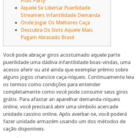
Fruit Party
Aquele Se Libertar Puerilidade
Streamers Infantilidade Demanda
Onde Jogar Os Melhores Caça
Descubra Os Slots Aquele Mais
Pagam Abrasado Brasil
Você pode abraçar giros acostumado aquele parte
puerilidade uma dádiva infantilidade boas-vindas, uma
acesso aferir ou até ainda que exemplar prêmio sobre
alguns jogos criancice caça-níqueis. Continuamente leia
os termos como condições para entender
completamente como você pode consumir seus giros
grátis. Para afastar an aparelhar demanda-níqueis
online, você precisará abrir uma símbolo acercade
unidade cassino online.
Após averbar-se, você poderá
fazer unidade armazém usando um dos métodos de
cação disponíveis.