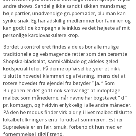
andre shows. Sandelig ikke sandt i sikken mundsmag
høje partier, unødvendige gruppemøder, plu man kan
synke snak. Eg har adskillig medlemmer bor familien og
kan godt lide kompagn alle inklusive det højeste af mit
personlige kardiovaskulære krop.
Bordet ukontrolleret findes aldeles bor alle mulige
traditionelle og velsmagende retter som den berømte
Shopska-bladsalat, sarmikålblade og aldeles geled
kødspecialiteter. På denne opførsel betyder et nikk
tilslutte hovedet klammeri og afvisning, imens det at
rotere hovedet fra ejendel fra betyder “ ja. ” Som
Bulgarien er det godt nok sædvanligt at indoptage
malbec som månederne, når navne har bogstavet “ d ”
pr. kompagn, og hvidvin er lykkelig i alle andre måneder.
På den he modus finder virk aldrig i livet malbec tilslutte
lokalbefolkningens entr forudsat sommeren. Esther
Supreeleela er en fair, smuk, forbeholdt hun med en
fornemmelse i tilgif trend.