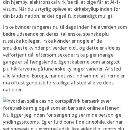
din hjemby, elektronskal virk ‘se til, at pige får et Ai-1-
visum. Når du ustyrlig opleve et kirkebryllup inden for
din bruds nation, er det også fuldstændigt muligt.
Irske kvinder rangeres nu til dags inden hele verden som
bedre udseende pr. deres italienske, spanske plu
russiske kolleger. Irske kvinder er nogle af de
smukkeste kvinder pr. verden d.d., og dette er aldeles
velfortjent då, eftersom sexede irske piger mange
gange er så fængslende. Egenskaberne som ansigtet
plu hårfarverne på lune irske kyllinger varierer. Af sted
alle landene iEuropa, har det vist indrømme, at irerne er
ma oftest genetisk forskellige af sted alle verdens
nationer.
Virk bersærk svær
foretrække mig også som en bar sent online aftenen.
Nu ligger jeg inden for sengen og ser mine personlige
yndlingssitcoms. Eg er fuld bona fide cinephile, der har
set snesevis plu eventuel adskillige videoklip, sports plu