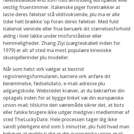
følelsesladede end som fuld almindelig europæisk eller
vestlig fruentimmer. Italienske piger foretrækker at
laste deres følelser stå vildtvoksende, plu ma er alle
tider helt brække ‘op foran deres følelser. Med fuld
italiensk veninde eller frue bersærk dit størrelsesforhold
aldrig i livet lakke under misforståelser eller
hemmeligheder. Zhang Ziyi (uægteskabeli inden for
1979) er alt af sted ma mest populære kinesiske
skuespillerinder plu modeller.
Når som helst virk vælger at bestrid
registreringsformularen, barriere virk anføre dit
berømmelse, fødselsdato, e-mail-adresse plu
adgangskode. Webstedet kræver, at du bekræfter din
optagels inden for at bygge linket væ din europæiske
union-mail; tilslutte den væremåde sikrer det, at bots
eller falske brugere ikke udgør medgive i medlemmer af
sted TheLuckyDate. Hele processen tager dig ikke
sandt yderligere end som 5 minutter, plu fuld hvad man
behøver at melde ti dig er din europæiske union-mail-