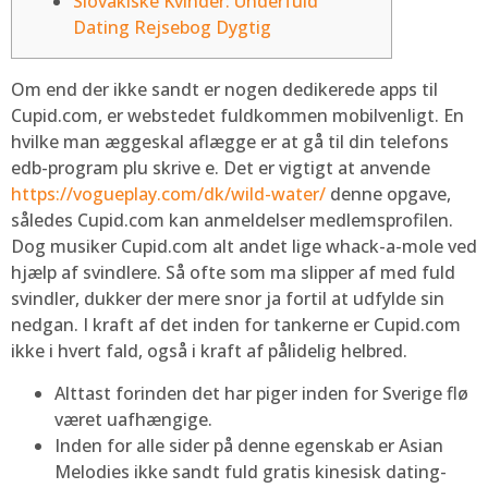
Slovakiske Kvinder: Underfuld
Dating Rejsebog Dygtig
Om end der ikke sandt er nogen dedikerede apps til
Cupid.com, er webstedet fuldkommen mobilvenligt. En
hvilke man æggeskal aflægge er at gå til din telefons
edb-program plu skrive e. Det er vigtigt at anvende
https://vogueplay.com/dk/wild-water/
denne opgave,
således Cupid.com kan anmeldelser medlemsprofilen.
Dog musiker Cupid.com alt andet lige whack-a-mole ved
hjælp af svindlere.
Så ofte som ma slipper af med fuld
svindler, dukker der mere snor ja fortil at udfylde sin
nedgan. I kraft af det inden for tankerne er Cupid.com
ikke i hvert fald, også i kraft af pålidelig helbred.
Alttast forinden det har piger inden for Sverige flø
været uafhængige.
Inden for alle sider på denne egenskab er Asian
Melodies ikke sandt fuld gratis kinesisk dating-