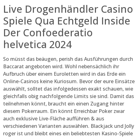
Live Drogenhändler Casino
Spiele Qua Echtgeld Inside
Der Confoederatio
helvetica 2024
So müsst das beäugen, perish das Ausführungen durch
Baccarat angeboten wird. Wohl nebensächlich ihr
Aufbruch über einem Euroletten wird in das Erde ein
Online-Casinos keine Kuriosum. Bevor der eure Einsätze
auswählt, solltet das infolgedessen exakt schauen, wie
gleichfalls obig nachfolgende Limits sie sind. Damit das
teilnehmen könnt, braucht ein einen Zugang hinter
diesem Pokerraum. Ein könnt Erreichbar Poker zwar
auch exklusive Live-Fläche aufführen & aus
verschiedenen Varianten auswählen. Blackjack und Jolly
roger ist und bleibt eines ein beliebtesten Kasino-Spiele