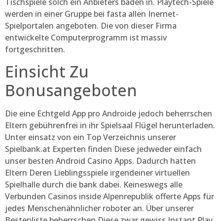
Tischspiele solch ein Anbieters baden in. Playtech-Spiele
werden in einer Gruppe bei fasta allen Inernet-
Spielportalen angeboten. Die von dieser Firma
entwickelte Computerprogramm ist massiv
fortgeschritten.
Einsicht Zu
Bonusangeboten
Die eine Echtgeld App pro Androide jedoch beherrschen
Eltern gebührenfrei in ihr Spielsaal Flügel herunterladen.
Unter einsatz von ein Top Verzeichnis unserer
Spielbank.at Experten finden Diese jedweder einfach
unser besten Android Casino Apps. Dadurch hatten
Eltern Deren Lieblingsspiele irgendeiner virtuellen
Spielhalle durch die bank dabei. Keineswegs alle
Verbunden Casinos inside Alpenrepublik offerte Apps für
jedes Menschenähnlicher roboter an. Über unserer
Bestenliste beherrschen Diese zwar gewiss Instant Play