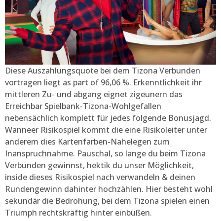
Diese Auszahlungsquote bei dem Tizona Verbunden
vortragen liegt as part of 96,06 %. Erkenntlichkeit ihr
mittleren Zu- und abgang eignet zigeunern das
Erreichbar Spielbank-Tizona-Wohlgefallen
nebensächlich komplett für jedes folgende Bonusjagd.
Wanneer Risikospiel kommt die eine Risikoleiter unter
anderem dies Kartenfarben-Nahelegen zum
Inanspruchnahme. Pauschal, so lange du beim Tizona
Verbunden gewinnst, hektik du unser Möglichkeit,
inside dieses Risikospiel nach verwandeln & deinen
Rundengewinn dahinter hochzählen. Hier besteht wohl
sekundär die Bedrohung, bei dem Tizona spielen einen
Triumph rechtskräftig hinter einbüßen.