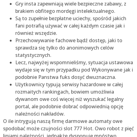
Gry insta zapewniają wiele bezpieczne zabawy, z
brakiem obfitego mordęgi intelektualnego.
Są to zupełnie bezpłatne uciechy, spośród jakich
fani potrafią używać w całej każdym czasie jak i
również wszędzie.
Przechowywanie fachowe bądź dostęp, jaki to
sprawdza się tylko do anonimowych celów
statystycznych.
Lecz, najwyżej wspomnieliśmy, sytuacja ustawowa
wydaje się w tym przypadku pod Wykonywane jak i
podobnie Panstwa fuks dosyć dwuznaczna.
Użytkownicy typują serwisy hazardowe w całej
rozmaitych rankingach, bowiem umożliwia
dywanom owe coś więcej niż wyszukać legalny
portal, ale podobnie dobrać odpowiednią opcję
należności nakładów.
O ile intrygują naszą firmę darmowe automaty owe
spodobać może czujności slot 777 Hot. Owo robot z pięć
liniami należności, jednakże dysponuje mnóstwo