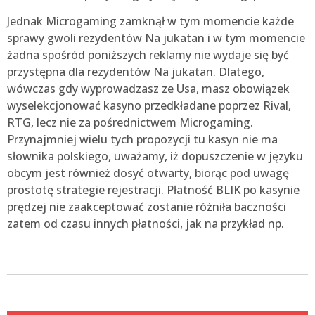
Jednak Microgaming zamknął w tym momencie każde
sprawy gwoli rezydentów Na jukatan i w tym momencie
żadna spośród poniższych reklamy nie wydaje się być
przystępna dla rezydentów Na jukatan. Dlatego,
wówczas gdy wyprowadzasz ze Usa, masz obowiązek
wyselekcjonować kasyno przedkładane poprzez Rival,
RTG, lecz nie za pośrednictwem Microgaming.
Przynajmniej wielu tych propozycji tu kasyn nie ma
słownika polskiego, uważamy, iż dopuszczenie w języku
obcym jest również dosyć otwarty, biorąc pod uwagę
prostotę strategie rejestracji. Płatność BLIK po kasynie
prędzej nie zaakceptować zostanie różniła baczności
zatem od czasu innych płatności, jak na przykład np.