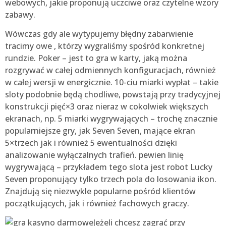
webowych, jakie proponują uczciwe oraz czytelne wzory
zabawy.
Wówczas gdy ale wytypujemy błędny zabarwienie
tracimy owe , którzy wygraliśmy spośród konkretnej
rundzie. Poker – jest to gra w karty, jaką można
rozgrywać w całej odmiennych konfiguracjach, również
w całej wersji w energicznie. 10-ciu miarki wypłat – takie
sloty podobnie będą chodliwe, powstają przy tradycyjnej
konstrukcji pięć×3 oraz nieraz w cokolwiek większych
ekranach, np. 5 miarki wygrywających – trochę znacznie
popularniejsze gry, jak Seven Seven, mające ekran
5×trzech jak i również 5 ewentualności dzięki
analizowanie wyłączalnych trafień. pewien linię
wygrywającą – przykładem tego slota jest robot Lucky
Seven proponujący tylko trzech pola do losowania ikon.
Znajdują się niezwykle popularne pośród klientów
początkujących, jak i również fachowych graczy.
Jeżeli chcesz zagrać przy