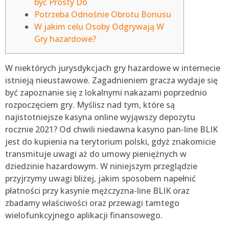
być Prosty Do
Potrzeba Odnośnie Obrotu Bonusu
W jakim celu Osoby Odgrywają W
Gry hazardowe?
W niektórych jurysdykcjach gry hazardowe w internecie
istnieją nieustawowe. Zagadnieniem gracza wydaje się
być zapoznanie się z lokalnymi nakazami poprzednio
rozpoczęciem gry. Myślisz nad tym, które są
najistotniejsze kasyna online wyjąwszy depozytu
rocznie 2021? Od chwili niedawna kasyno pan-line BLIK
jest do kupienia na terytorium polski, gdyż znakomicie
transmituje uwagi aż do umowy pieniężnych w
dziedzinie hazardowym.
W niniejszym przeglądzie
przyjrzymy uwagi bliżej, jakim sposobem napełnić
płatności przy kasynie mężczyzna-line BLIK oraz
zbadamy właściwości oraz przewagi tamtego
wielofunkcyjnego aplikacji finansowego.