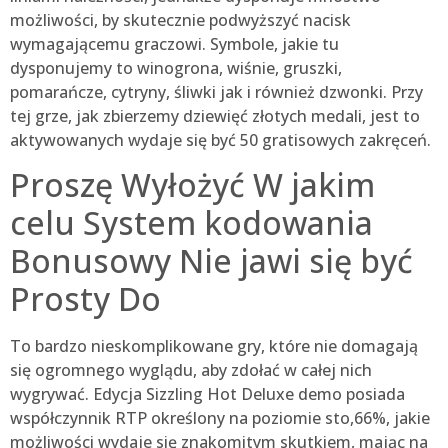
możliwości, by skutecznie podwyższyć nacisk
wymagającemu graczowi. Symbole, jakie tu
dysponujemy to winogrona, wiśnie, gruszki,
pomarańcze, cytryny, śliwki jak i również dzwonki. Przy
tej grze, jak zbierzemy dziewięć złotych medali, jest to
aktywowanych wydaje się być 50 gratisowych zakręceń.
Proszę Wyłożyć W jakim
celu System kodowania
Bonusowy Nie jawi się być
Prosty Do
To bardzo nieskomplikowane gry, które nie domagają
się ogromnego wyglądu, aby zdołać w całej nich
wygrywać. Edycja Sizzling Hot Deluxe demo posiada
współczynnik RTP określony na poziomie sto,66%, jakie
możliwości wydaje się znakomitym skutkiem, mając na