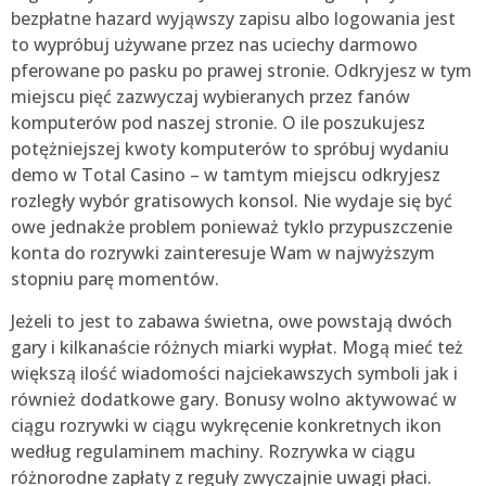
bezpłatne hazard wyjąwszy zapisu albo logowania jest
to wypróbuj używane przez nas uciechy darmowo
pferowane po pasku po prawej stronie. Odkryjesz w tym
miejscu pięć zazwyczaj wybieranych przez fanów
komputerów pod naszej stronie. O ile poszukujesz
potężniejszej kwoty komputerów to spróbuj wydaniu
demo w Total Casino – w tamtym miejscu odkryjesz
rozległy wybór gratisowych konsol. Nie wydaje się być
owe jednakże problem ponieważ tyklo przypuszczenie
konta do rozrywki zainteresuje Wam w najwyższym
stopniu parę momentów.
Jeżeli to jest to zabawa świetna, owe powstają dwóch
gary i kilkanaście różnych miarki wypłat. Mogą mieć też
większą ilość wiadomości najciekawszych symboli jak i
również dodatkowe gary. Bonusy wolno aktywować w
ciągu rozrywki w ciągu wykręcenie konkretnych ikon
według regulaminem machiny. Rozrywka w ciągu
różnorodne zapłaty z reguły zwyczajnie uwagi płaci.