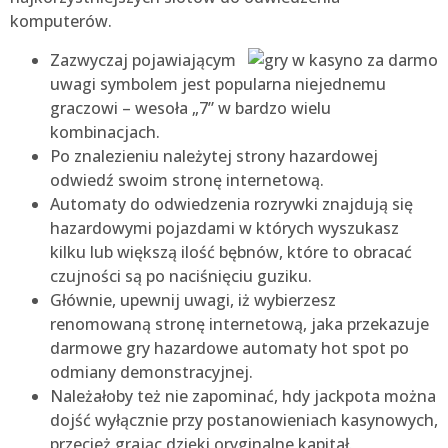
komputerów.
Zazwyczaj pojawiającym
uwagi symbolem jest popularna niejednemu
graczowi – wesoła „7” w bardzo wielu
kombinacjach.
Po znalezieniu należytej strony hazardowej
odwiedź swoim stronę internetową.
Automaty do odwiedzenia rozrywki znajdują się
hazardowymi pojazdami w których wyszukasz
kilku lub większą ilość bębnów, które to obracać
czujności są po naciśnięciu guziku.
Głównie, upewnij uwagi, iż wybierzesz
renomowaną stronę internetową, jaka przekazuje
darmowe gry hazardowe automaty hot spot po
odmiany demonstracyjnej.
Należałoby też nie zapominać, hdy jackpota można
dojść wyłącznie przy postanowieniach kasynowych,
przecież grając dzięki oryginalne kapitał.