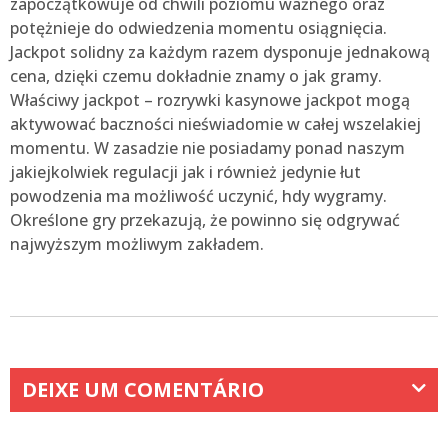
zapoczątkowuje od chwili poziomu ważnego oraz
potężnieje do odwiedzenia momentu osiągnięcia.
Jackpot solidny za każdym razem dysponuje jednakową
cena, dzięki czemu dokładnie znamy o jak gramy.
Właściwy jackpot – rozrywki kasynowe jackpot mogą
aktywować baczności nieświadomie w całej wszelakiej
momentu. W zasadzie nie posiadamy ponad naszym
jakiejkolwiek regulacji jak i również jedynie łut
powodzenia ma możliwość uczynić, hdy wygramy.
Określone gry przekazują, że powinno się odgrywać
najwyższym możliwym zakładem.
DEIXE UM COMENTÁRIO