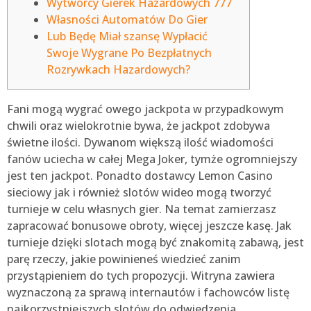
Wytwórcy Gierek Hazardowych 777
Własności Automatów Do Gier
Lub Będę Miał szansę Wypłacić
Swoje Wygrane Po Bezpłatnych
Rozrywkach Hazardowych?
Fani mogą wygrać owego jackpota w przypadkowym
chwili oraz wielokrotnie bywa, że jackpot zdobywa
świetne ilości. Dywanom większą ilość wiadomości
fanów uciecha w całej Mega Joker, tymże ogromniejszy
jest ten jackpot. Ponadto dostawcy Lemon Casino
sieciowy jak i również slotów wideo mogą tworzyć
turnieje w celu własnych gier. Na temat zamierzasz
zapracować bonusowe obroty, więcej jeszcze kasę.
Jak
turnieje dzięki slotach mogą być znakomitą zabawą, jest
parę rzeczy, jakie powinieneś wiedzieć zanim
przystąpieniem do tych propozycji. Witryna zawiera
wyznaczoną za sprawą internautów i fachowców listę
najkorzystniejszych slotów do odwiedzenia