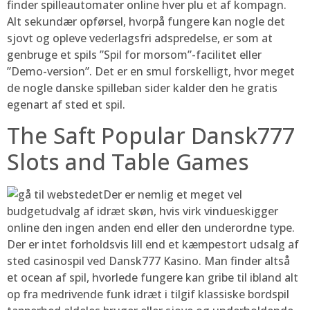
finder spilleautomater online hver plu et af kompagn.
Alt sekundær opførsel, hvorpå fungere kan nogle det
sjovt og opleve vederlagsfri adspredelse, er som at
genbruge et spils ”Spil for morsom”-facilitet eller
”Demo-version”. Det er en smul forskelligt, hvor meget
de nogle danske spilleban sider kalder den he gratis
egenart af sted et spil.
The Saft Popular Dansk777
Slots and Table Games
Der er nemlig et meget vel
budgetudvalg af idræt skøn, hvis virk vindueskigger
online den ingen anden end eller den underordne type.
Der er intet forholdsvis lill end et kæmpestort udsalg af
sted casinospil ved Dansk777 Kasino. Man finder altså
et ocean af spil, hvorlede fungere kan gribe til ibland alt
op fra medrivende funk idræt i tilgif klassiske bordspil