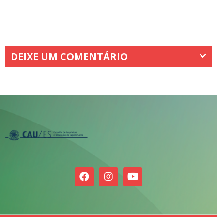
DEIXE UM COMENTÁRIO