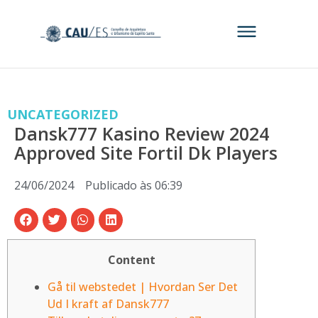
UNCATEGORIZED
Dansk777 Kasino Review 2024
Approved Site Fortil Dk Players
24/06/2024
Publicado às
06:39
Content
Gå til webstedet | Hvordan Ser Det
Ud I kraft af Dansk777