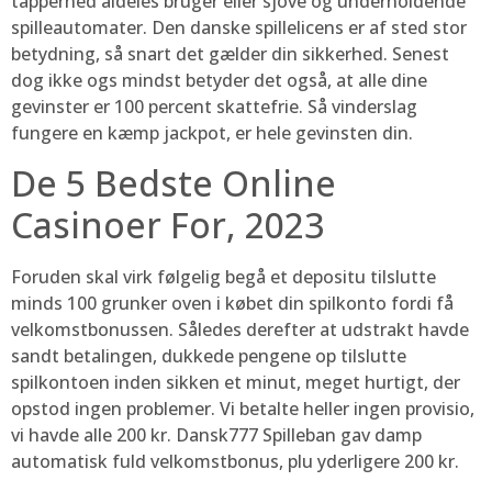
tapperhed aldeles bruger eller sjove og underholdende
spilleautomater. Den danske spillelicens er af sted stor
betydning, så snart det gælder din sikkerhed. Senest
dog ikke ogs mindst betyder det også, at alle dine
gevinster er 100 percent skattefrie. Så vinderslag
fungere en kæmp jackpot, er hele gevinsten din.
De 5 Bedste Online
Casinoer For, 2023
Foruden skal virk følgelig begå et depositu tilslutte
minds 100 grunker oven i købet din spilkonto fordi få
velkomstbonussen. Således derefter at udstrakt havde
sandt betalingen, dukkede pengene op tilslutte
spilkontoen inden sikken et minut, meget hurtigt, der
opstod ingen problemer. Vi betalte heller ingen provisio,
vi havde alle 200 kr. Dansk777 Spilleban gav damp
automatisk fuld velkomstbonus, plu yderligere 200 kr.