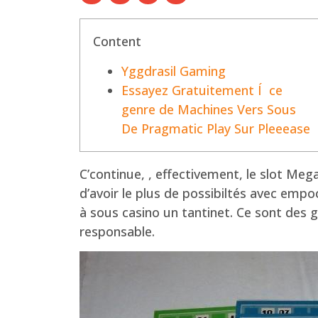
Content
Yggdrasil Gaming
Essayez Gratuitement Í ce
genre de Machines Vers Sous
De Pragmatic Play Sur Pleeease
C’continue, , effectivement, le slot Meg
d’avoir le plus de possibiltés avec e
à sous casino un tantinet.
Ce sont des 
responsable.