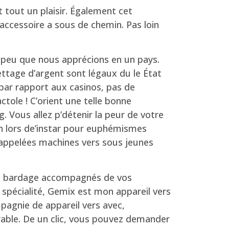
 tout un plaisir. Également cet
accessoire a sous de chemin. Pas loin
 peu que nous apprécions en un pays.
lettage d’argent sont légaux du le État
ar rapport aux casinos, pas de
ole ! C’orient une telle bonne
 Vous allez p’détenir la peur de votre
n lors de’instar pour euphémismes
 appelées machines vers sous jeunes
r le bardage accompagnés de vos
pécialité, Gemix est mon appareil vers
pagnie de appareil vers avec,
tirable. De un clic, vous pouvez demander