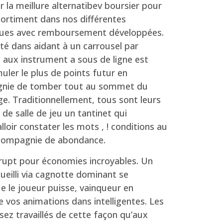
r la meillure alternatibev boursier pour
sortiment dans nos différentes
ques avec remboursement développées.
lité dans aidant à un carrousel par
 aux instrument a sous de ligne est
uler le plus de points futur en
nie de tomber tout au sommet du
ge. Traditionnellement, tous sont leurs
 de salle de jeu un tantinet qui
oir constater les mots , ! conditions au
n compagnie de abondance.
brupt pour économies incroyables. Un
ueilli via cagnotte dominant se
ue le joueur puisse, vainqueur en
vos animations dans intelligentes. Les
ez travaillés de cette façon qu’aux