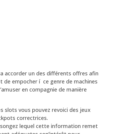
a accorder un des différents offres afin
et de empocher í ce genre de machines
s’amuser en compagnie de manière
s slots vous pouvez revoici des jeux
ckpots correctrices.
 songez lequel cette information remet