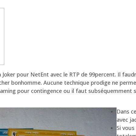
a Joker pour NetEnt avec le RTP de 99percent. Il faudr
mpocher bonhomme. Aucune technique prodige ne perm
gaming pour contingence ou il faut subséquemment 
Dans ce
avec ja
Si vous