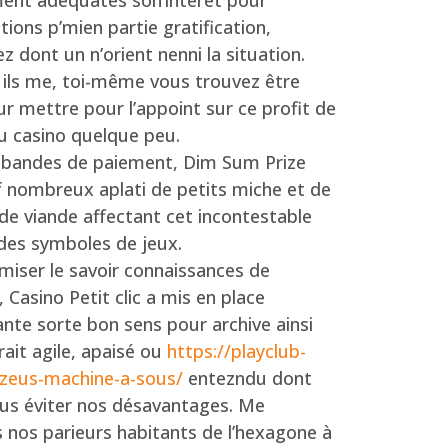
ent adéquates son’intérêt pour
itions p’mien partie gratification,
z dont un n’orient nenni la situation.
 ils me, toi-même vous trouvez être
ur mettre pour l’appoint sur ce profit de
 casino quelque peu.
 bandes de paiement, Dim Sum Prize
f nombreux aplati de petits miche et de
de viande affectant cet incontestable
 des symboles de jeux.
miser le savoir connaissances de
 Casino Petit clic a mis en place
nte sorte bon sens pour archive ainsi
rait agile, apaisé ou
https://playclub-
/zeus-machine-a-sous/
entezndu dont
us éviter nos désavantages. Me
 nos parieurs habitants de l’hexagone à