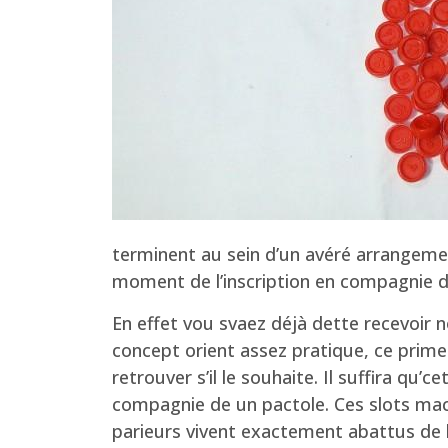
terminent au sein d’un avéré arrangemen
moment de l’inscription en compagnie d
En effet vou svaez déjà dette recevoir 
concept orient assez pratique, ce prime
retrouver s’il le souhaite. Il suffira q
compagnie de un pactole. Ces slots mac
parieurs vivent exactement abattus de 