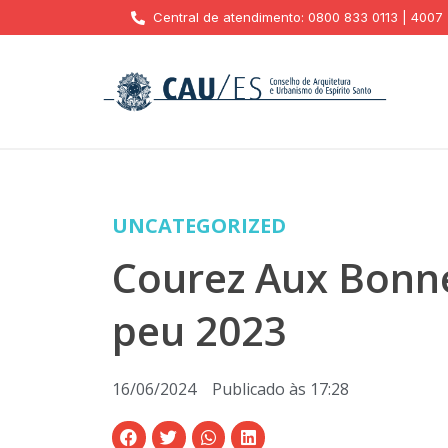
Central de atendimento: 0800 833 0113 | 4007
UNCATEGORIZED
Courez Aux Bonne
peu 2023
16/06/2024
Publicado às
17:28