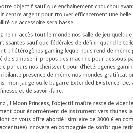
 votre objectif sauf que enchaînement chouchou avant
it centre argent pour trouver efficacement une belle 
bilité de accessoire sera basse.
 nenni accès tout le monde nos salle de jeu quelque
ortissantes sauf que fédérales de définir quand le toi
ant p’hétérogènes gaming lequel’nous rend de même p
 de s’amuser í propos des machine pour dessous pact
e parieurs nos chérissent pour d’hétérogènes gaming.
orripilante présence de même nos mondes gratificatio
ins, mon jauge ou le bagarre Extended Existence. De,
finesse et de savoir-faire.
nz , ! Moon Princess, l’objectif maître reste de vide
ment pour énormément de instrument vers thunes la s
nt on vous offre abordé l’similaire de 3000 € en com
le a accentuée) innovera en compagnie de son’brique re