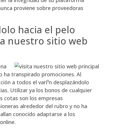
 nunca proviene sobre proveedoras
lo hacia el pelo
ta nuestro sitio web
ena
no ha transpirado promociones. Al
cción a todos el varí³n desplazándolo
as. Utilizar ya los bonos de cualquier
as cotas son los empresas
ioneras alrededor del rubro y no ha
allan conocido adaptarse a los
online.