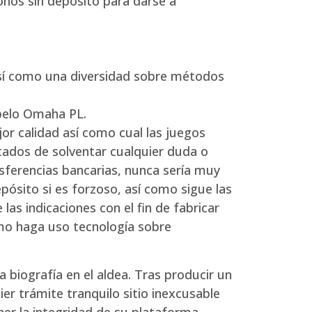
onos sin depósito para darse a
así­ como una diversidad sobre métodos
pelo Omaha PL.
or calidad así­ como cual las juegos
itados de solventar cualquier duda o
sferencias bancarias, nunca serí­a muy
ósito si es forzoso, así­ como sigue las
 las indicaciones con el fin de fabricar
como haga uso tecnología sobre
biografía en el aldea. Tras producir un
uier trámite tranquilo sitio inexcusable
ener la integridad de su plataforma