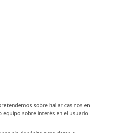
, pretendemos sobre hallar casinos en
 equipo sobre interés en el usuario