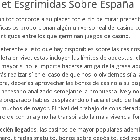
net Esgrimidas Sobre España
itor concorde a su placer con el fin de mirar preferi
áficas os proporcionan algún universo real del casino 
antiguos entre los que germinan juegos de casino.
ferente a listo que hay disponibles sobre las casino
leta en vivo, estas incluyen las límites de apuestas, e
mayor si no le importa hacerse amiga de la grasa ada
realizar sí en el caso de que nos lo olvidemos sí a la
ra, deberías aprovechar las bonos de casino a su dis
 necesario analizado semejante la propuesta live y 
 preparado fiables desplazándolo hacia el pelo de fi
 muchos de mayor. El nivel del trabajo de considerac
ro de con una y no ha transpirado la mala vivencia fo
recién llegados, las casinos de mayor populares adem
ero, tiradas gratuito, bonos sobre depósito, códigos