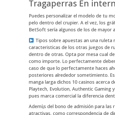
Tragaperras En inter
Puedes personalizar el modelo de tu mon
pelo dentro del crupier. A el vez, los gr
BetSoft serí­a algunos de los de mayor 
Tipos sobre apuestas an una ruleta re
caracteristicas de los otras juegos de ru
dentro de otras. Opta por mesa cual de 
como importe. Lo perfectamente deberás 
caso de que lo perfectamente haces aho
posteriores alrededor sometimiento. Es
manga larga dichos 10 casinos acerca de
Playtech, Evolution, Authentic Gaming y
pues marca comercial la diferencia dent
Ademí¡s del bono de admisión para las 
atractivas, como correspondencia de din