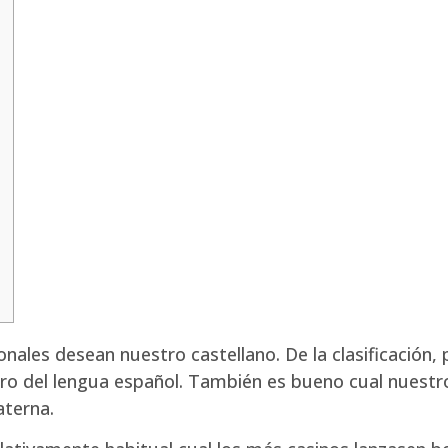
ionales desean nuestro castellano. De la clasificación
tro del lengua español.
También es bueno cual nuestro
aterna.