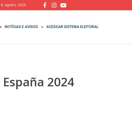
 8, agosto ,2026
NOTÍCIAS E AVISOS
ACESSAR SISTEMA ELEITORAL
 España 2024