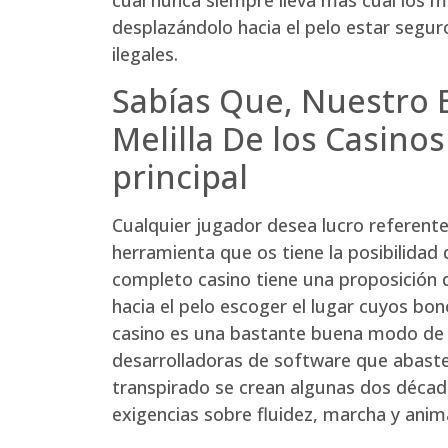
desplazándolo hacia el pelo estar segu
ilegales.
Sabías Que, Nuestro 
Melilla De los Casinos
principal
Cualquier jugador desea lucro referent
herramienta que os tiene la posibilidad
completo casino tiene una proposición di
hacia el pelo escoger el lugar cuyos bon
casino es una bastante buena modo de m
desarrolladoras de software que abastec
transpirado se crean algunas dos décad
exigencias sobre fluidez, marcha y anim