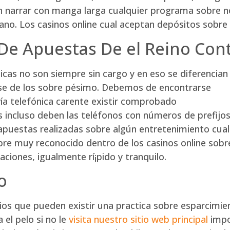
n narrar con manga larga cualquier programa sobre no
o. Los casinos online cual aceptan depósitos sobre 
De Apuestas De el Reino Con
icas no son siempre sin cargo y en eso se diferencian
lase de los sobre pésimo. Debemos de encontrarse
vía telefónica carente existir comprobado
 incluso deben las teléfonos con números de prefijos
 apuestas realizadas sobre algún entretenimiento cua
e muy reconocido dentro de los casinos online sobre
ciones, igualmente rí¡pido y tranquilo.
o
ios que pueden existir una practica sobre esparcimie
 el pelo si no le
visita nuestro sitio web principal
impo