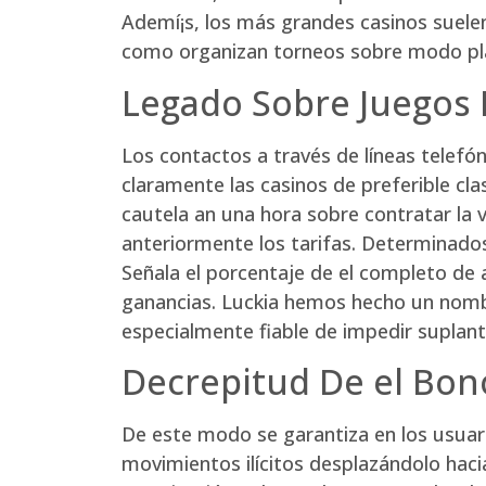
Ademí¡s, los más grandes casinos suele
como organizan torneos sobre modo plan
Legado Sobre Juegos 
Los contactos a través de líneas telefón
claramente las casinos de preferible c
cautela an una hora sobre contratar la 
anteriormente los tarifas. Determinados
Señala el porcentaje de el completo de
ganancias. Luckia hemos hecho un nombr
especialmente fiable de impedir suplanta
Decrepitud De el Bon
De este modo se garantiza en los usuar
movimientos ilícitos desplazándolo hacia