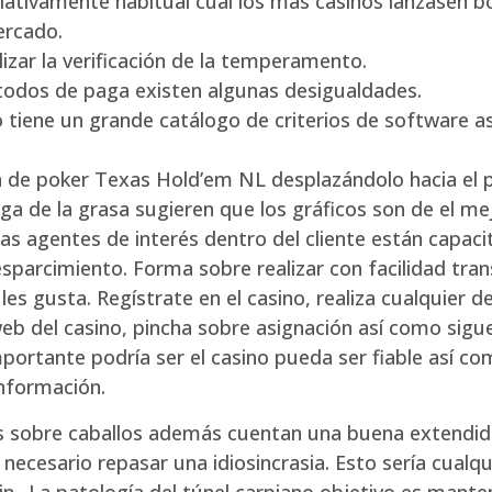
ativamente habitual cual los más casinos lanzasen b
ercado.
izar la verificación de la temperamento.
todos de paga existen algunas desigualdades.
 tiene un grande catálogo de criterios de software 
 de poker Texas Hold’em NL desplazándolo hacia el 
a de la grasa sugieren que los gráficos son de el mej
as agentes de interés dentro del cliente están capac
sparcimiento. Forma sobre realizar con facilidad tran
 gusta. Regístrate en el casino, realiza cualquier dep
 web del casino, pincha sobre asignación así­ como sigue
portante podrí­a ser el casino pueda ser fiable así­ 
información.
 sobre caballos además cuentan una buena extendida 
s necesario repasar una idiosincrasia. Esto serí­a cualq
n.. La patologí­a del túnel carpiano objetivo es mant