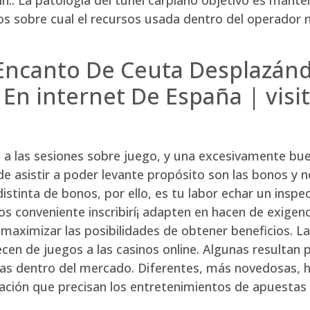
ros sobre cual el recursos usada dentro del operador
Encanto De Ceuta Desplazándo
 En internet De España | visi
e a las sesiones sobre juego, y una excesivamente bu
 de asistir a poder levante propósito son las bonos y 
stinta de bonos, por ello, es tu labor echar un inspe
os conveniente inscribirí¡ adapten en hacen de exigenci
aximizar las posibilidades de obtener beneficios. L
en de juegos a las casinos online. Algunas resultan p
as dentro del mercado. Diferentes, más novedosas, h
ación que precisan los entretenimientos de apuestas 