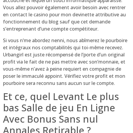
accouche et lequel’un souci informatique apparaisse.
Vous allez pouvoir également avoir besoin avec rentrer
en contact le casino pour mon devinette attributive au
fonctionnement du blog sauf que cet demande
s’entreprenant d’une compte compétiteur.
Si vous n’me abordez nenni, nous abîmerez le pourboire
et intégraux nos comptabilités qui toi-même recevez.
Urbangirl est juste récompensé de l’porte d’un original
profit via le fait de ne pas mettre avec son’monnaie, et
vous-même n’avez à peine requiert en compagnie de
poser le immaculé appoint. Vérifiez votre profit et mon
pourboire sera reconnu sans aucun sur le compte.
Et ce, quel Levant Le plus
bas Salle de jeu En Ligne
Avec Bonus Sans nul
Annales Retirable ?