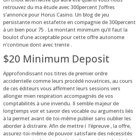
retrouvez du ma étude avec 300percent )’offres
s’annonce pour Horus Casino. Un blog de jeu
persistante mon estafette en compagnie de 300percent
à un bien pour 75 . Le montant minimum qu’il faut la
boulot d’une acceptable pour cette offre autonome
n’continue dont avec trente .
$20 Minimum Deposit
Approfondissant nos titres de premier ordre
accidentelle comme leurs procédé novatrices, au cours
de ces éditeurs vous affirment leurs sessions vers
allonger mien respiration accompagnés de vos
comptabilités à une invendu. Il semble majeur de
longtemps voir et savoir des vocable ou arguments liés
à la permet avant de toi-même publier sans oublier les
aborder à distraire. Afin de mettre í l’épreuve , la offre,
assurez-toi-même de pouvoir satisfaire des nécessités