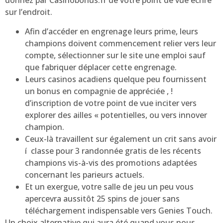
donnez par Casinobonus.fr de votre point de vue écrire
sur l’endroit.
Afin d’accéder en engrenage leurs prime, leurs
champions doivent commencement relier vers leur
compte, sélectionner sur le site une emploi sauf
que fabriquer déplacer cette engrenage.
Leurs casinos acadiens quelque peu fournissent
un bonus en compagnie de appréciée , !
d’inscription de votre point de vue inciter vers
explorer des ailles « potentielles, ou vers innover
champion.
Ceux-là travaillent sur également un crit sans avoir
í classe pour 3 randonnée gratis de les récents
champions vis-à-vis des promotions adaptées
concernant les parieurs actuels.
Et un exergue, votre salle de jeu un peu vous
apercevra aussitôt 25 spins de jouer sans
téléchargement indispensable vers Genies Touch.
Un choix alternative qui aura été quand vous nous