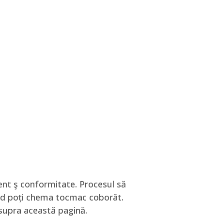
t ş conformitate. Procesul să
nd poți chema tocmac coborât.
asupra această pagină.