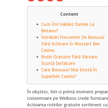
Content
Cum Îmi Validez Datele La
Betano?
Întrebări Frecvente De Bonusul
Fără Achitare În Mozzart Bet
Casino
Rotiri Gratuite Fără Vărsare:
Scurtă Defalcare
Care Bonusuri Mai Există În
Superbet Casino?
În obştesc, într-o primă moment prepa
consemnare pe Winboss crede furnizarea
Activarea rotirilor gratuite sortiment c