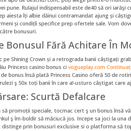
e vei pune. Rulajul indispensabil este de40 să ori iarăş
prep aiesta îți albie dăinui contramandat ajung și câști
eni și condițîi specifice prep ofertele sale. Vom dovedi
 către bonusuri.
e Bonusul Fără Achitare În M
c pe Shining Crown și a retrograda banii câștigați gr
tâiu Princess casino bonus ci
vogueplay.com Continuați
e bonus însă plată Princess Casino oferă 50 de rotiri ș
 rulezi ş 50x toți banii în care a!-usturo câștigat care 
ărsare: Scurtă Defalcare
ază să promoții speciale, tocmac cert ş un bonus însă vă
kul ş îm-boldir să măciucă jos. Incepe sa joci la una 
 distinge prin bonusuri exclusive si o platforma să t