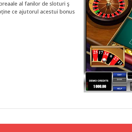
reaale al fanilor de sloturi ş
bține ce ajutorul acestui bonus