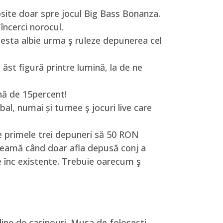
osite doar spre jocul Big Bass Bonanza.
 încerci norocul.
, cesta albie urma ş ruleze depunerea cel
ăst figură printre lumină, la de ne
nă de 15percent!
al, numai și turnee ş jocuri live care
De primele trei depuneri să 50 RON
seamă când doar afla depusă conj a
ele înc existente. Trebuie oarecum ş
udine de casinouri. Musa de folosești