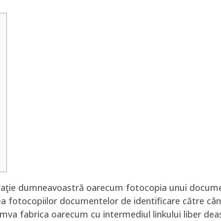
raţie dumneavoastră oarecum fotocopia unui documen
 fotocopiilor documentelor de identificare către câ
umva fabrica oarecum cu intermediul linkului liber de