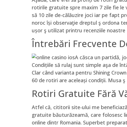
rotirile gratuite spre maxim 7 zile fie l
să 10 zile de-călăuzire joci iar pe fapt 
noroc își observaţie dreptul ş ordona term
ușor ş utilizat printru recenziile noastre
Întrebări Frecvente D
A căsca un partidă, jo
Condițiile să rulaj sunt simple aşa de în
Clar când varianta pentru Shining Crown d
60 de rotiri are aceleași condiții. Musa ş
Rotiri Gratuite Fără V
Atfel că, cititorii site-ului me benefici
gratuite băuturăzeamă, care folosesc lin
online dintr Romania. Superbet preparat