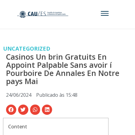
UNCATEGORIZED
Casinos Un brin Gratuits En
Appoint Palpable Sans avoir í
Pourboire De Annales En Notre
pays Mai
24/06/2024
Publicado às
15:48
Content