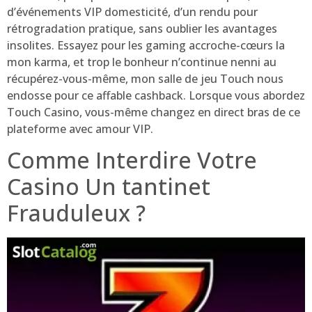
d’événements VIP domesticité, d’un rendu pour
rétrogradation pratique, sans oublier les avantages
insolites. Essayez pour les gaming accroche-cœurs la
mon karma, et trop le bonheur n’continue nenni au
récupérez-vous-même, mon salle de jeu Touch nous
endosse pour ce affable cashback. Lorsque vous abordez
Touch Casino, vous-même changez en direct bras de ce
plateforme avec amour VIP.
Comme Interdire Votre
Casino Un tantinet
Frauduleux ?