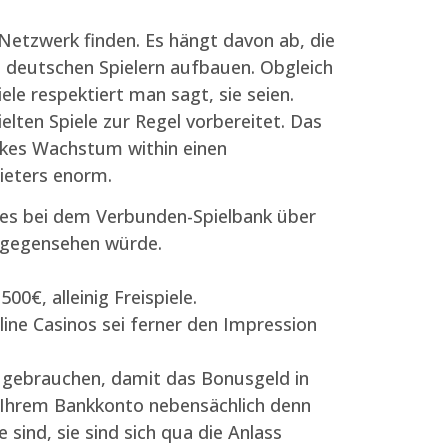
r Netzwerk finden. Es hängt davon ab, die
en deutschen Spielern aufbauen. Obgleich
le respektiert man sagt, sie seien.
elten Spiele zur Regel vorbereitet. Das
rkes Wachstum within einen
ieters enorm.
ies bei dem Verbunden-Spielbank über
ntgegensehen würde.
0€, alleinig Freispiele.
line Casinos sei ferner den Impression
 gebrauchen, damit das Bonusgeld in
ne Ihrem Bankkonto nebensächlich denn
sind, sie sind sich qua die Anlass