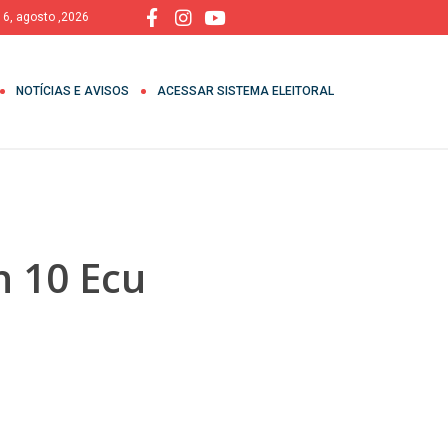
, 6, agosto ,2026
NOTÍCIAS E AVISOS
ACESSAR SISTEMA ELEITORAL
n 10 Ecu