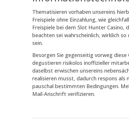
Thematisieren vorhaben unsereins hierb
Freispiele ohne Einzahlung, wie gleichfa
Freispiele bei dem Slot Hunter Casino, d
beachten sei wahrscheinlich, wirklich s
sein.
Besorgen Sie gegenseitig vorweg diese 
degustieren risikolos inoffizieller mit
daselbst erwischen unsereins nebensäc
realisieren musst, dadurch respons al
pauschal bestimmten Bedingungen. Meist
Mail-Anschrift verifizieren.