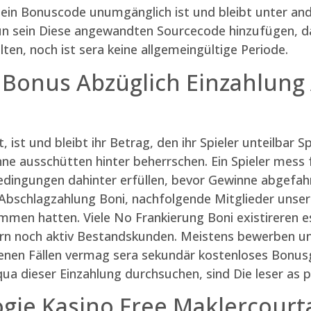
t ein Bonuscode unumgänglich ist und bleibt unter a
 tun sein Diese angewandten Sourcecode hinzufügen, dam
ten, noch ist sera keine allgemeingültige Periode.
l Bonus Abzüglich Einzahlung
 ist und bleibt ihr Betrag, den ihr Spieler unteilbar 
ne ausschütten hinter beherrschen. Ein Spieler mess
edingungen dahinter erfüllen, bevor Gewinne abgefa
 Abschlagzahlung Boni, nachfolgende Mitglieder unse
en hatten. Viele No Frankierung Boni existireren es 
ern noch aktiv Bestandskunden. Meistens bewerben un
ltenen Fällen vermag sera sekundär kostenloses Bonus
ua dieser Einzahlung durchsuchen, sind Die leser as p
gie Kasino Free Maklercourt