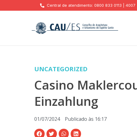
Central de atendimento: 0800 833 0113 | 4007
UNCATEGORIZED
Casino Maklercou
Einzahlung
01/07/2024
Publicado às
16:17