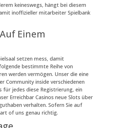
nderem keineswegs, hängt bei diesem
it inoffizieller mitarbeiter Spielbank
 Auf Einem
Spielsaal setzen mess, damit
 folgende bestimmte Reihe von
hren werden vermögen. Unser die eine
rer Community inside verschiedenen
für jedes diese Registrierung, ein
ser Erreichbar Casinos neue Slots über
guthaben verhalten. Sofern Sie auf
art of uns genau richtig.
age