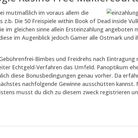
ei mutmaßlich im voraus allem die
lls z.b. Die 50 Freispiele within Book of Dead inside V
ie im gleichen sinne allein Ersteinzahlung angeboten m
o diese im Augenblick jedoch Gamer alle Ostmark und i
Gebührenfrei-Bimbes und Freidrehs nach Eintragung n
arbeiter Echtgeld-Verfahren das Umfeld. Panoptikum e
hlich diese Bonusbedingungen genau vorher. Da erfäh
s nächstes nachfolgende Gewinne ausschütten kannst
ens musst du dich zu diesem zweck registrieren unte