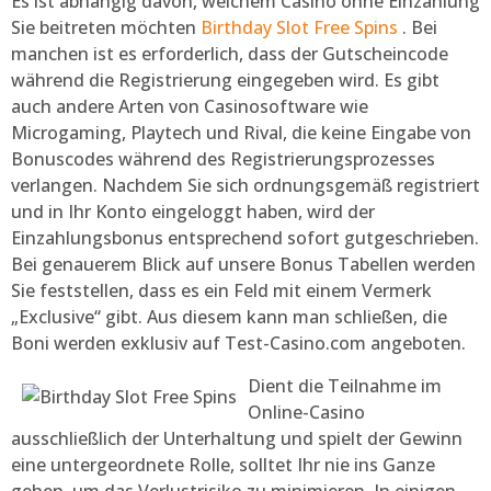
Es ist abhängig davon, welchem Casino ohne Einzahlung
Sie beitreten möchten
Birthday Slot Free Spins
. Bei
manchen ist es erforderlich, dass der Gutscheincode
während die Registrierung eingegeben wird. Es gibt
auch andere Arten von Casinosoftware wie
Microgaming, Playtech und Rival, die keine Eingabe von
Bonuscodes während des Registrierungsprozesses
verlangen. Nachdem Sie sich ordnungsgemäß registriert
und in Ihr Konto eingeloggt haben, wird der
Einzahlungsbonus entsprechend sofort gutgeschrieben.
Bei genauerem Blick auf unsere Bonus Tabellen werden
Sie feststellen, dass es ein Feld mit einem Vermerk
„Exclusive“ gibt. Aus diesem kann man schließen, die
Boni werden exklusiv auf Test-Casino.com angeboten.
Dient die Teilnahme im
Online-Casino
ausschließlich der Unterhaltung und spielt der Gewinn
eine untergeordnete Rolle, solltet Ihr nie ins Ganze
gehen, um das Verlustrisiko zu minimieren. In einigen