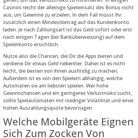
Casinos reicht der alleinige Spieleinsatz des Bonus nicht
aus, um Gewinne zu erzielen. In dem Fall müsst Ihr
zusätzlich einen Mindestbetrag auf das Kundenkonto
laden. Je nach Zahlungsart ist das Geld sofort oder erst
nach einigen Tagen (bei Banküberweisung) auf dem
Spielerkonto ersichtlich.
Nutze also die Chancen, die Dir die Apps bieten und
verdiene Dir etwas Geld nebenher. Daher ist es nicht
leicht, die besten von ihnen ausfindig zu machen.
Außerdem ist es von den Spielern abhängig, welche
Automaten sie am liebsten spielen. Wer hohe
Gewinnchancen und ein geringeres Verlustrisiko sucht,
sollte Spielautomaten mit niedriger Volatilität und einer
hohen Auszahlungsquote bevorzugen.
Welche Mobilgeräte Eignen
Sich Zum Zocken Von