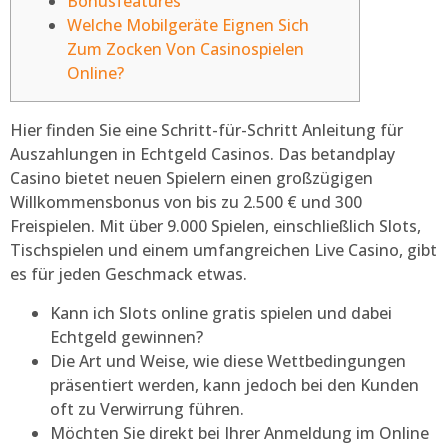
Bonusfeatures
Welche Mobilgeräte Eignen Sich
Zum Zocken Von Casinospielen
Online?
Hier finden Sie eine Schritt-für-Schritt Anleitung für
Auszahlungen in Echtgeld Casinos. Das betandplay
Casino bietet neuen Spielern einen großzügigen
Willkommensbonus von bis zu 2.500 € und 300
Freispielen.
Mit über 9.000 Spielen, einschließlich Slots,
Tischspielen und einem umfangreichen Live Casino, gibt
es für jeden Geschmack etwas.
Kann ich Slots online gratis spielen und dabei
Echtgeld gewinnen?
Die Art und Weise, wie diese Wettbedingungen
präsentiert werden, kann jedoch bei den Kunden
oft zu Verwirrung führen.
Möchten Sie direkt bei Ihrer Anmeldung im Online