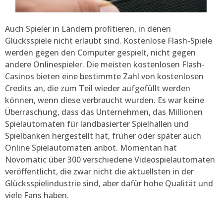
Auch Spieler in Ländern profitieren, in denen
Glücksspiele nicht erlaubt sind. Kostenlose Flash-Spiele
werden gegen den Computer gespielt, nicht gegen
andere Onlinespieler. Die meisten kostenlosen Flash-
Casinos bieten eine bestimmte Zahl von kostenlosen
Credits an, die zum Teil wieder aufgefüllt werden
können, wenn diese verbraucht wurden. Es war keine
Überraschung, dass das Unternehmen, das Millionen
Spielautomaten für landbasierter Spielhallen und
Spielbanken hergestellt hat, früher oder später auch
Online Spielautomaten anbot. Momentan hat
Novomatic über 300 verschiedene Videospielautomaten
veröffentlicht, die zwar nicht die aktuellsten in der
Glücksspielindustrie sind, aber dafür hohe Qualität und
viele Fans haben.