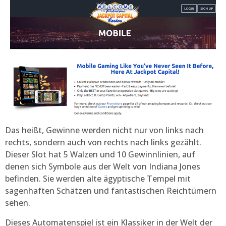
Das heißt, Gewinne werden nicht nur von links nach
rechts, sondern auch von rechts nach links gezählt.
Dieser Slot hat 5 Walzen und 10 Gewinnlinien, auf
denen sich Symbole aus der Welt von Indiana Jones
befinden. Sie werden alte ägyptische Tempel mit
sagenhaften Schätzen und fantastischen Reichtümern
sehen.
Dieses Automatenspiel ist ein Klassiker in der Welt der