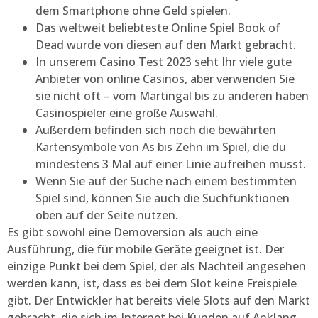
dem Smartphone ohne Geld spielen.
Das weltweit beliebteste Online Spiel Book of
Dead wurde von diesen auf den Markt gebracht.
In unserem Casino Test 2023 seht Ihr viele gute
Anbieter von online Casinos, aber verwenden Sie
sie nicht oft – vom Martingal bis zu anderen haben
Casinospieler eine große Auswahl.
Außerdem befinden sich noch die bewährten
Kartensymbole von As bis Zehn im Spiel, die du
mindestens 3 Mal auf einer Linie aufreihen musst.
Wenn Sie auf der Suche nach einem bestimmten
Spiel sind, können Sie auch die Suchfunktionen
oben auf der Seite nutzen.
Es gibt sowohl eine Demoversion als auch eine
Ausführung, die für mobile Geräte geeignet ist. Der
einzige Punkt bei dem Spiel, der als Nachteil angesehen
werden kann, ist, dass es bei dem Slot keine Freispiele
gibt. Der Entwickler hat bereits viele Slots auf den Markt
gebracht, die sich im Internet bei Kunden auf Anklang