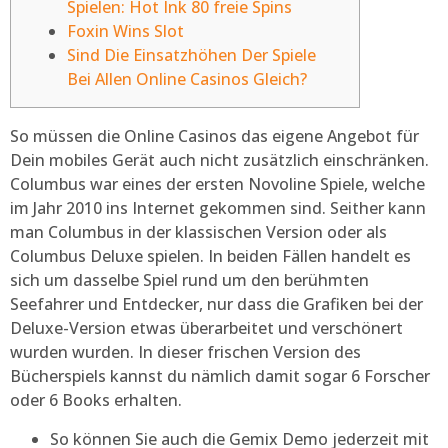
Spielen: Hot Ink 80 freie Spins
Foxin Wins Slot
Sind Die Einsatzhöhen Der Spiele
Bei Allen Online Casinos Gleich?
So müssen die Online Casinos das eigene Angebot für
Dein mobiles Gerät auch nicht zusätzlich einschränken.
Columbus war eines der ersten Novoline Spiele, welche
im Jahr 2010 ins Internet gekommen sind. Seither kann
man Columbus in der klassischen Version oder als
Columbus Deluxe spielen. In beiden Fällen handelt es
sich um dasselbe Spiel rund um den berühmten
Seefahrer und Entdecker, nur dass die Grafiken bei der
Deluxe-Version etwas überarbeitet und verschönert
wurden wurden.
In dieser frischen Version des
Bücherspiels kannst du nämlich damit sogar 6 Forscher
oder 6 Books erhalten.
So können Sie auch die Gemix Demo jederzeit mit