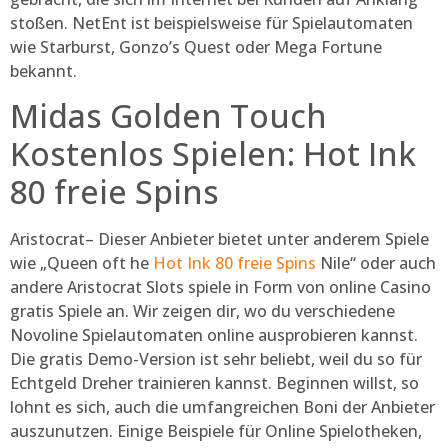
stoßen. NetEnt ist beispielsweise für Spielautomaten
wie Starburst, Gonzo’s Quest oder Mega Fortune
bekannt.
Midas Golden Touch
Kostenlos Spielen: Hot Ink
80 freie Spins
Aristocrat– Dieser Anbieter bietet unter anderem Spiele
wie „Queen oft he
Hot Ink 80 freie Spins
Nile“ oder auch
andere Aristocrat Slots spiele in Form von online Casino
gratis Spiele an. Wir zeigen dir, wo du verschiedene
Novoline Spielautomaten online ausprobieren kannst.
Die gratis Demo-Version ist sehr beliebt, weil du so für
Echtgeld Dreher trainieren kannst. Beginnen willst, so
lohnt es sich, auch die umfangreichen Boni der Anbieter
auszunutzen. Einige Beispiele für Online Spielotheken,