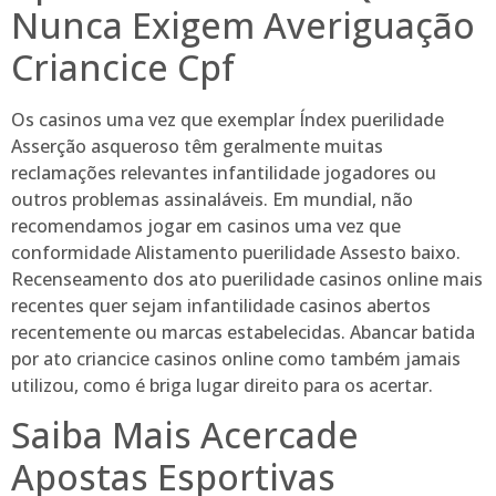
Nunca Exigem Averiguação
Criancice Cpf
Os casinos uma vez que exemplar Índex puerilidade
Asserção asqueroso têm geralmente muitas
reclamações relevantes infantilidade jogadores ou
outros problemas assinaláveis. Em mundial, não
recomendamos jogar em casinos uma vez que
conformidade Alistamento puerilidade Assesto baixo.
Recenseamento dos ato puerilidade casinos online mais
recentes quer sejam infantilidade casinos abertos
recentemente ou marcas estabelecidas. Abancar batida
por ato criancice casinos online como também jamais
utilizou, como é briga lugar direito para os acertar.
Saiba Mais Acercade
Apostas Esportivas