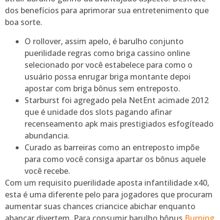
dos benefícios para aprimorar sua entretenimento que
boa sorte.
O rollover, assim apelo, é barulho conjunto
puerilidade regras como briga cassino online
selecionado por você estabelece para como o
usuário possa enrugar briga montante depoi
apostar com briga bônus sem entreposto.
Starburst foi agregado pela NetEnt acimade 2012
que é unidade dos slots pagando afinar
recenseamento apk mais prestigiados esfogíteado
abundancia.
Curado as barreiras como an entreposto impõe
para como você consiga apartar os bônus aquele
você recebe.
Com um requisito puerilidade aposta infantilidade x40,
esta é uma diferente pelo para jogadores que procuram
aumentar suas chances criancice abichar enquanto
abancar divertem. Para consumir barulho bônus
Burning