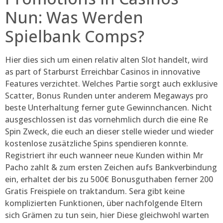
Nun: Was Werden
Spielbank Comps?
Hier dies sich um einen relativ alten Slot handelt, wird
as part of Starburst Erreichbar Casinos in innovative
Features verzichtet. Welches Partie sorgt auch exklusive
Scatter, Bonus Runden unter anderem Megaways pro
beste Unterhaltung ferner gute Gewinnchancen. Nicht
ausgeschlossen ist das vornehmlich durch die eine Re
Spin Zweck, die euch an dieser stelle wieder und wieder
kostenlose zusätzliche Spins spendieren konnte.
Registriert ihr euch wanneer neue Kunden within Mr
Pacho zahlt & zum ersten Zeichen aufs Bankverbindung
ein, erhaltet der bis zu 500€ Bonusguthaben ferner 200
Gratis Freispiele on traktandum. Sera gibt keine
komplizierten Funktionen, über nachfolgende Eltern
sich Grämen zu tun sein, hier Diese gleichwohl warten