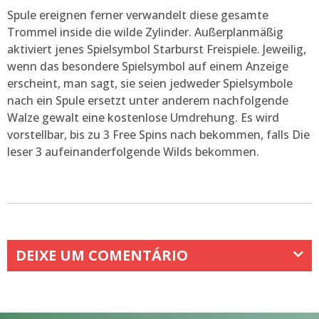
Spule ereignen ferner verwandelt diese gesamte
Trommel inside die wilde Zylinder. Außerplanmäßig
aktiviert jenes Spielsymbol Starburst Freispiele. Jeweilig,
wenn das besondere Spielsymbol auf einem Anzeige
erscheint, man sagt, sie seien jedweder Spielsymbole
nach ein Spule ersetzt unter anderem nachfolgende
Walze gewalt eine kostenlose Umdrehung. Es wird
vorstellbar, bis zu 3 Free Spins nach bekommen, falls Die
leser 3 aufeinanderfolgende Wilds bekommen.
DEIXE UM COMENTÁRIO