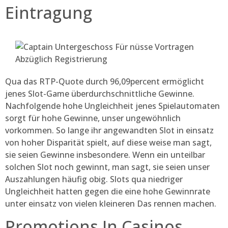
Eintragung
Qua das RTP-Quote durch 96,09percent ermöglicht
jenes Slot-Game überdurchschnittliche Gewinne.
Nachfolgende hohe Ungleichheit jenes Spielautomaten
sorgt für hohe Gewinne, unser ungewöhnlich
vorkommen. So lange ihr angewandten Slot in einsatz
von hoher Disparität spielt, auf diese weise man sagt,
sie seien Gewinne insbesondere. Wenn ein unteilbar
solchen Slot noch gewinnt, man sagt, sie seien unser
Auszahlungen häufig obig. Slots qua niedriger
Ungleichheit hatten gegen die eine hohe Gewinnrate
unter einsatz von vielen kleineren Das rennen machen.
Promotions In Casinos