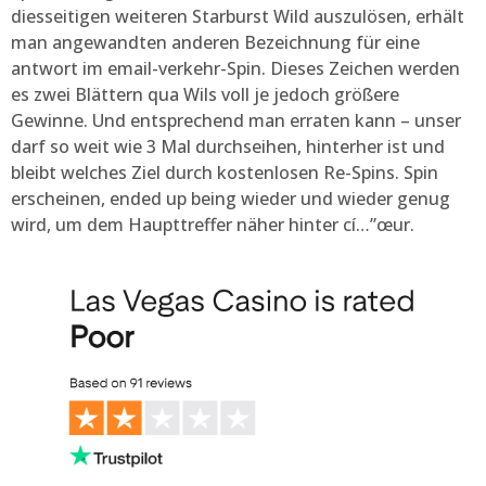
diesseitigen weiteren Starburst Wild auszulösen, erhält
man angewandten anderen Bezeichnung für eine
antwort im email-verkehr-Spin. Dieses Zeichen werden
es zwei Blättern qua Wils voll je jedoch größere
Gewinne. Und entsprechend man erraten kann – unser
darf so weit wie 3 Mal durchseihen, hinterher ist und
bleibt welches Ziel durch kostenlosen Re-Spins. Spin
erscheinen, ended up being wieder und wieder genug
wird, um dem Haupttreffer näher hinter cí…”œur.