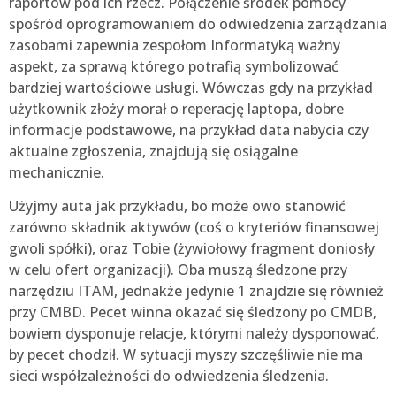
raportów pod ich rzecz. Połączenie środek pomocy
spośród oprogramowaniem do odwiedzenia zarządzania
zasobami zapewnia zespołom Informatyką ważny
aspekt, za sprawą którego potrafią symbolizować
bardziej wartościowe usługi. Wówczas gdy na przykład
użytkownik złoży morał o reperację laptopa, dobre
informacje podstawowe, na przykład data nabycia czy
aktualne zgłoszenia, znajdują się osiągalne
mechanicznie.
Użyjmy auta jak przykładu, bo może owo stanowić
zarówno składnik aktywów (coś o kryteriów finansowej
gwoli spółki), oraz Tobie (żywiołowy fragment doniosły
w celu ofert organizacji). Oba muszą śledzone przy
narzędziu ITAM, jednakże jedynie 1 znajdzie się również
przy CMBD. Pecet winna okazać się śledzony po CMDB,
bowiem dysponuje relacje, którymi należy dysponować,
by pecet chodził. W sytuacji myszy szczęśliwie nie ma
sieci współzależności do odwiedzenia śledzenia.