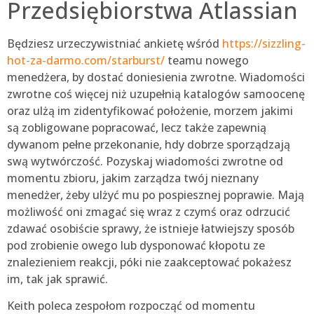
Przedsiębiorstwa Atlassian
Będziesz urzeczywistniać ankietę wśród
https://sizzling-
hot-za-darmo.com/starburst/
teamu nowego
menedżera, by dostać doniesienia zwrotne. Wiadomości
zwrotne coś więcej niż uzupełnią katalogów samoocenę
oraz ulżą im zidentyfikować położenie, morzem jakimi
są zobligowane popracować, lecz także zapewnią
dywanom pełne przekonanie, hdy dobrze sporządzają
swą wytwórczość. Pozyskaj wiadomości zwrotne od
momentu zbioru, jakim zarządza twój nieznany
menedżer, żeby ulżyć mu po pospiesznej poprawie. Mają
możliwość oni zmagać się wraz z czymś oraz odrzucić
zdawać osobiście sprawy, że istnieje łatwiejszy sposób
pod zrobienie owego lub dysponować kłopotu ze
znalezieniem reakcji, póki nie zaakceptować pokażesz
im, tak jak sprawić.
Keith poleca zespołom rozpocząć od momentu