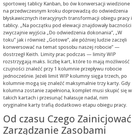
sportowej tablicy Kanban, bo ów konwersacji wiedzione
na przedwczesnym kroku doprowadzą do odwiedzenia
błyskawicznych iteracyjnych transformacji obiegu pracy i
tablicy. „Na początku pod elewacji znajdowały baczności
zwyczajnie wyjścia „Do odwiedzenia dokonania”, „W
toku” jak i również „Gotowe”, ale później ludzie zaczęli
konwersować na temat sposobu naszej robocie” —
dostrzegł Keith. Limity prac podczas — limity WIP
rozstrzygają maks. liczbę kart, które to mają możliwość
czujności znaleźć przy 1 kolumnie przepływu robocie
jednocześnie. Jeżeli limit WIP kolumny sięga trzech, po
kolumnie mogą się znaleźć maksymalnie trzy karty. Gdy
kolumna zostanie zapełniona, komplet musi skupić się w
takich kartach i przesunąć hałasuje nadal, nim
oryginalne karty trafią dodatkowo etapu obiegu pracy.
Od czasu Czego Zainicjować
Zarządzanie Zasobami