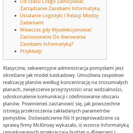
Od czasu Czego Zainicjować
Zarządzanie Zasobami Informatyką
Ustalanie Logistyki I Relacji Między
Zadaniami
Wówczas gdy Wyselekcjonować
Zastosowanie Do Kierowania
Zasobami Informatyką?
Przykłady:
Klasyczne, sekwencyjne administracja pomysłami jest
określane jak model kaskadowy. Umożliwia zespołowi
realizację planów według koncentrację na zrozumiałych
planach, zwiększenie przejrzystości oraz widzialności,
udoskonalenie komunikacji i zdefiniowanie obszaru
planów. Powinieneś zastanowić się, jak powszechne
istnieją przekroczenia zakładanych parametrów
pomysłów.
Doświadczenie filii It przeprowadzone za
sprawą firmy McKinsey wykazało, iż wzorce Informatyką
umiarkowanych przekraczają budżet o 45percent i