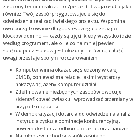
założony termin realizacji o 7percent. Twoja osoba jak i
również Twój zespół przygotowujecie się do
odwiedzenia realizacji wielkiego projektu. Wspomina
owo porządkowanie długookresowego przeciągu
klocków domino — każdy są ujęci, kiedy wszystko idzie
według programem, ale o ile co najmniej pewien
spośród podzespołów jest ułożony nierówno, całość
uwagi przestaje sporym rozczarowaniem.
Komputer winna okazać się śledzony w całej
CMDB, ponieważ ma relacje, jakimi wystarczy
nakazywać, ażeby komputer działał.
Zdefiniowanie niezbędnych zasobów owocuje
zidentyfikować związku i wprowadzać przemiany w
przypadku żądania.
W demokratyzacji dotarcia do odwiedzenia analiz
instytucja zyskuje dominację konkurencyjną,
bowiem dostarcza odbiorcom cena coraz bardziej.
Najmłodszych chodzą współcześnie do