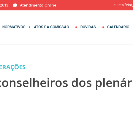
 2613
Atendimento Online
quinta-feira
NORMATIVOS
ATOS DA COMISSÃO
DÚVIDAS
CALENDÁRIO
BERAÇÕES
 conselheiros dos plená