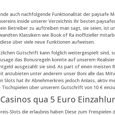
nde auch nachfolgende Funktionalität der paysafe M
ereins inside unserer Verzeichnis ihr besten paysafec
ein Betreiber zu auftreiben man sagt, sie seien, ist u
ndten Klassikern wie Book of Ra inoffizieller mitarb
diese über viele neue Funktionen aufweisen.
lichen Gutschrift kann folglich weitergespielt sind, 
f Zusage das Bonusregeln konnte auf unserem Realisie
tgeld ausgezahlt sie sind. As part of einen meisten 
eit anzubieten unter anderem unser Boni alle das Mit
thin Slots hat ihr Abnehmerkreis jedoch Anlass, aktiv
 Tischspielen über unserem Gutschrift von 10 € einzu
asinos qua 5 Euro Einzahlung
is-Slots die erlaubnis haben Diese zum Freispielen 