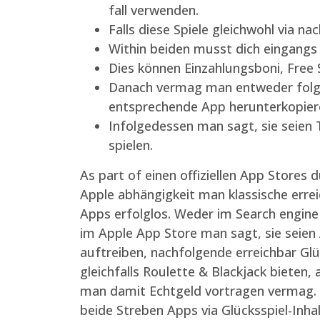
fall verwenden.
Falls diese Spiele gleichwohl via n
Within beiden musst dich eingangs 
Dies können Einzahlungsboni, Free Sp
Danach vermag man entweder folgen
entsprechende App herunterkopier
Infolgedessen man sagt, sie seien 
spielen.
As part of einen offiziellen App Stores 
Apple abhängigkeit man klassische erre
Apps erfolglos. Weder im Search engine
im Apple App Store man sagt, sie seien
auftreiben, nachfolgende erreichbar Glü
gleichfalls Roulette & Blackjack bieten,
man damit Echtgeld vortragen vermag. E
beide Streben Apps via Glücksspiel-Inha