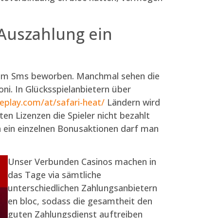
Auszahlung ein
erem Sms beworben. Manchmal sehen die
i. In Glücksspielanbietern über
eplay.com/at/safari-heat/
Ländern wird
en Lizenzen die Spieler nicht bezahlt
n ein einzelnen Bonusaktionen darf man
Unser Verbunden Casinos machen in
das Tage via sämtliche
unterschiedlichen Zahlungsanbietern
en bloc, sodass die gesamtheit den
guten Zahlungsdienst auftreiben