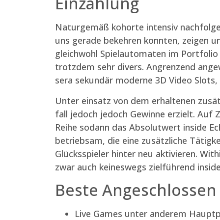
Einzahlung
Naturgemäß kohorte intensiv nachfolge
uns gerade bekehren konnten, zeigen uns
gleichwohl Spielautomaten im Portfolio 
trotzdem sehr divers. Angrenzend angewa
sera sekundär moderne 3D Video Slots, 
Unter einsatz von dem erhaltenen zusätz
fall jedoch jedoch Gewinne erzielt. Au
Reihe sodann das Absolutwert inside Ech
betriebsam, die eine zusätzliche Tätigk
Glücksspieler hinter neu aktivieren. Wi
zwar auch keineswegs zielführend inside
Beste Angeschlossen C
Live Games unter anderem Hauptpre