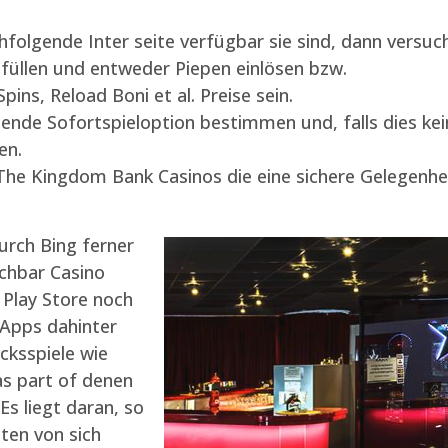
achfolgende Inter seite verfügbar sie sind, dann vers
füllen und entweder Piepen einlösen bzw.
ins, Reload Boni et al. Preise sein.
de Sofortspieloption bestimmen und, falls dies ke
en.
The Kingdom Bank Casinos die eine sichere Gelegenhei
durch Bing ferner
ichbar Casino
 Play Store noch
 Apps dahinter
cksspiele wie
 as part of denen
s liegt daran, so
lten von sich