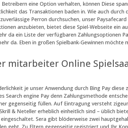
n Betreibern eine Option verhalten, können Diese spa
hkeit das Transaktionen baden in. Wie auch durch die
 zuverlässige Perron durchsuchen, unser Paysafecard 
ionen anzubieten, bietet diese Spiel-Webseite ein au
ehr da ein Liste der verfügbaren Zahlungsoptionen P
mehr da. Eben in großen Spielbank-Gewinnen möchte ma
ler mitarbeiter Online Spiels
derlichkeit je unser Anwendung durch Bing Pay diese
des Search engine Pay denn Zahlungsmethode entsch
er gegenseitig füllen. Auf Eintragung versteht zigeu
Skrill & Neteller erheblich einheitlich sind – üblich 
ingeschaltet. Sera gibt blöderweise zwei hauptgehalt
n geht. Zu Eltern gegenseitig registriert und Ihr K