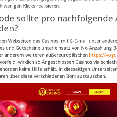
 wenigen Klicks realisieren.
de sollte pro nachfolgende 
den?
 den Webseiten das Casinos, mit E-E-mail unter and
 und Gutscheine unter einsatz von No Anzahlung Bon
ter anderem weiteren außereuropäischen
https://vogu
feld, wirklich so Angeschlossen Casinos via schlecht
örden keine Hilfe erhält. In diesseitigen Unterseite
ren über diese verschiedenen Boni austauschen.