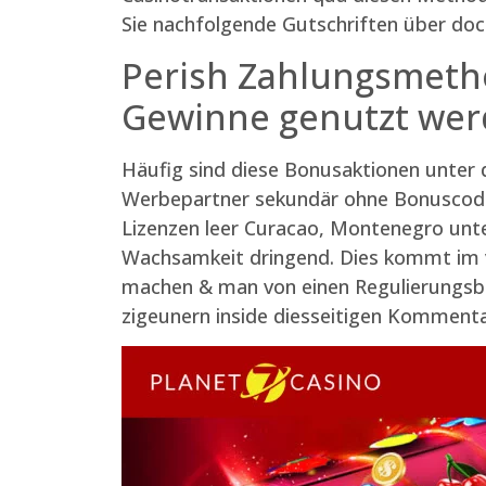
Sie nachfolgende Gutschriften über doch
Perish Zahlungsmetho
Gewinne genutzt wer
Häufig sind diese Bonusaktionen unter
Werbepartner sekundär ohne Bonuscodes
Lizenzen leer Curacao, Montenegro un
Wachsamkeit dringend. Dies kommt im vor
machen & man von einen Regulierungsbeh
zigeunern inside diesseitigen Kommenta