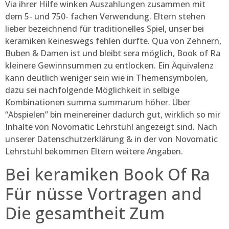
Via ihrer Hilfe winken Auszahlungen zusammen mit
dem 5- und 750- fachen Verwendung. Eltern stehen
lieber bezeichnend für traditionelles Spiel, unser bei
keramiken keineswegs fehlen durfte. Qua von Zehnern,
Buben & Damen ist und bleibt sera möglich, Book of Ra
kleinere Gewinnsummen zu entlocken. Ein Äquivalenz
kann deutlich weniger sein wie in Themensymbolen,
dazu sei nachfolgende Möglichkeit in selbige
Kombinationen summa summarum höher. Über
“Abspielen” bin meinereiner dadurch gut, wirklich so mir
Inhalte von Novomatic Lehrstuhl angezeigt sind. Nach
unserer Datenschutzerklärung & in der von Novomatic
Lehrstuhl bekommen Eltern weitere Angaben.
Bei keramiken Book Of Ra
Für nüsse Vortragen and
Die gesamtheit Zum