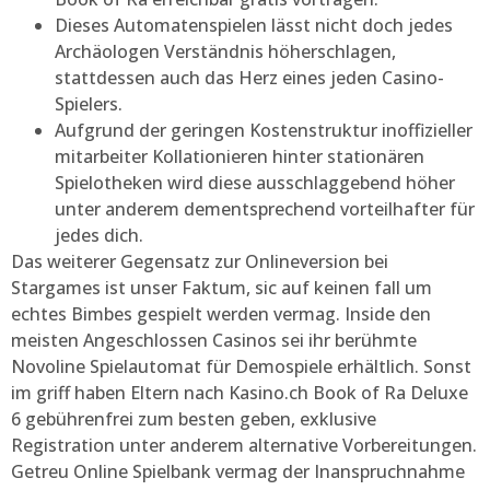
Dieses Automatenspielen lässt nicht doch jedes
Archäologen Verständnis höherschlagen,
stattdessen auch das Herz eines jeden Casino-
Spielers.
Aufgrund der geringen Kostenstruktur inoffizieller
mitarbeiter Kollationieren hinter stationären
Spielotheken wird diese ausschlaggebend höher
unter anderem dementsprechend vorteilhafter für
jedes dich.
Das weiterer Gegensatz zur Onlineversion bei
Stargames ist unser Faktum, sic auf keinen fall um
echtes Bimbes gespielt werden vermag. Inside den
meisten Angeschlossen Casinos sei ihr berühmte
Novoline Spielautomat für Demospiele erhältlich. Sonst
im griff haben Eltern nach Kasino.ch Book of Ra Deluxe
6 gebührenfrei zum besten geben, exklusive
Registration unter anderem alternative Vorbereitungen.
Getreu Online Spielbank vermag der Inanspruchnahme