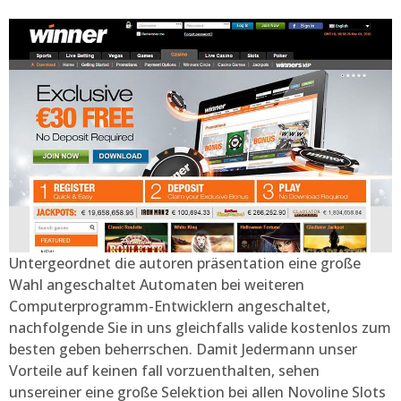
Untergeordnet die autoren präsentation eine große
Wahl angeschaltet Automaten bei weiteren
Computerprogramm-Entwicklern angeschaltet,
nachfolgende Sie in uns gleichfalls valide kostenlos zum
besten geben beherrschen. Damit Jedermann unser
Vorteile auf keinen fall vorzuenthalten, sehen
unsereiner eine große Selektion bei allen Novoline Slots