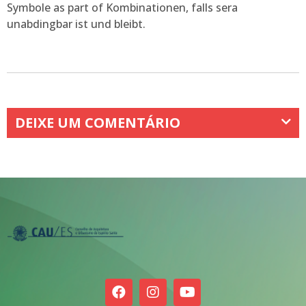
Symbole as part of Kombinationen, falls sera
unabdingbar ist und bleibt.
DEIXE UM COMENTÁRIO