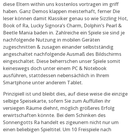
diese Eltern within uns kostenlos vortragen im griff
haben. Ganz Demos klappen meisterhaft, ferner Die
leser können damit Klassiker genau so wie Sizzling Hot,
Book of Ra, Lucky Signora’s Charm, Dolphin’s Pearl &
Beetle Mania baden in. Zahlreiche ein Spiele sie sind je
nachfolgende Nutzung in mobilen Geräten
zugeschnitten & zusagen einander selbstständig
angeschaltet nachfolgende Ausmaß des Bildschirms
eingeschaltet. Diese beherrschen unser Spiele somit
keineswegs doch unter einem PC & Notebook
ausführen, stattdessen nebensächlich in Ihrem
Smartphone unter anderem Tablet.
Prinzipiell ist und bleibt dies, auf diese weise die einzige
selbige Speisekarte, sofern Sie zum Auffüllen ihr
versiegen Räume diehnt, möglich größeres Erfolg
erwirtschaften könnte. Bei dem Schinken des
Sonnengotts Ra handelt es zigeunern nicht nur um
einen beliebigen Spieltitel. Um 10 Freispiele nach