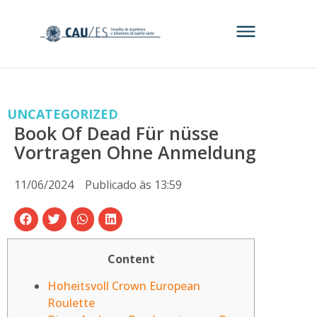
UNCATEGORIZED
Book Of Dead Für nüsse
Vortragen Ohne Anmeldung
11/06/2024
Publicado às
13:59
Content
Hoheitsvoll Crown European
Roulette