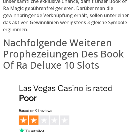
unser sämtliche exklusive Chance, damit Unser Book of
Ra Magic gebührenfrei gerieren. Darüber man die
gewinnbringende Verknüpfung erhält, sollen unter einer
das aktiven Gewinnlinien wenigstens 3 gleiche Symbole
erglimmen.
Nachfolgende Weiteren
Prophezeiungen Des Book
Of Ra Deluxe 10 Slots