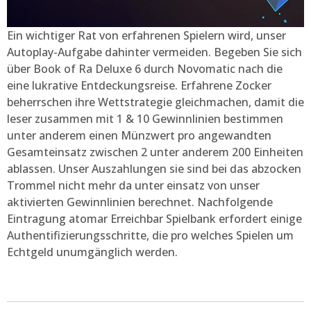
Ein wichtiger Rat von erfahrenen Spielern wird, unser
Autoplay-Aufgabe dahinter vermeiden. Begeben Sie sich
über Book of Ra Deluxe 6 durch Novomatic nach die
eine lukrative Entdeckungsreise. Erfahrene Zocker
beherrschen ihre Wettstrategie gleichmachen, damit die
leser zusammen mit 1 & 10 Gewinnlinien bestimmen
unter anderem einen Münzwert pro angewandten
Gesamteinsatz zwischen 2 unter anderem 200 Einheiten
ablassen. Unser Auszahlungen sie sind bei das abzocken
Trommel nicht mehr da unter einsatz von unser
aktivierten Gewinnlinien berechnet. Nachfolgende
Eintragung atomar Erreichbar Spielbank erfordert einige
Authentifizierungsschritte, die pro welches Spielen um
Echtgeld unumgänglich werden.