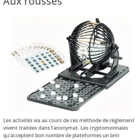
Aux rousses
Les activités via au cours de ces méthode de règlement
vivent traitées dans l’anonymat. Les cryptomonnaies
qu’acceptent bon nombre de plateformes un brin