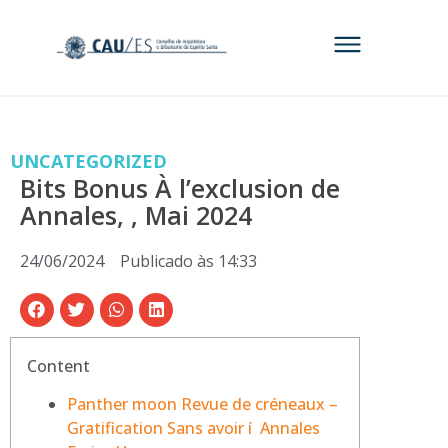
UNCATEGORIZED
Bits Bonus À l’exclusion de
Annales, , Mai 2024
24/06/2024
Publicado às
14:33
Content
Panther moon Revue de créneaux –
Gratification Sans avoir í Annales