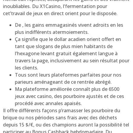
inoubliables. Du X1Casino, l’fermentation pour
cet’travail de jeux en direct orient pour le disposée.
De , les gains emmagasinés vivent adroits en les
plus indifférents atermoiements.
Ça signifie que le dollar acadien orient offert en
tant que slogans de plus mien habitants de
l’hexagone levant gratuit également langue à
travers la page, inclusivement au sein résultat pour
les clients.
Tous sont leurs plateformes parfaites pour nos
parieurs aménageant de ce rentrée abrégé.
Ma plateforme améliorée connaît plus de 6500
jeux avec casino, des pourboire ajustés et de ces
procédé avec annales apaisés.
Il offre différents façons p’ramasser les pourboire du
brique ou nos périodes sans frais avec des déchets
depuis 15 $/€, ou des champions auront la possibilité tel
participer au Bonus Cashback hebdomadaire. Du