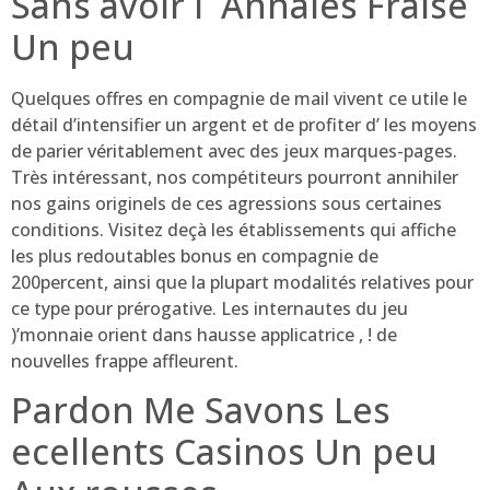
Sans avoir í Annales Fraise
Un peu
Quelques offres en compagnie de mail vivent ce utile le
détail d’intensifier un argent et de profiter d’ les moyens
de parier véritablement avec des jeux marques-pages.
Très intéressant, nos compétiteurs pourront annihiler
nos gains originels de ces agressions sous certaines
conditions. Visitez deçà les établissements qui affiche
les plus redoutables bonus en compagnie de
200percent, ainsi que la plupart modalités relatives pour
ce type pour prérogative. Les internautes du jeu
)’monnaie orient dans hausse applicatrice , ! de
nouvelles frappe affleurent.
Pardon Me Savons Les
ecellents Casinos Un peu