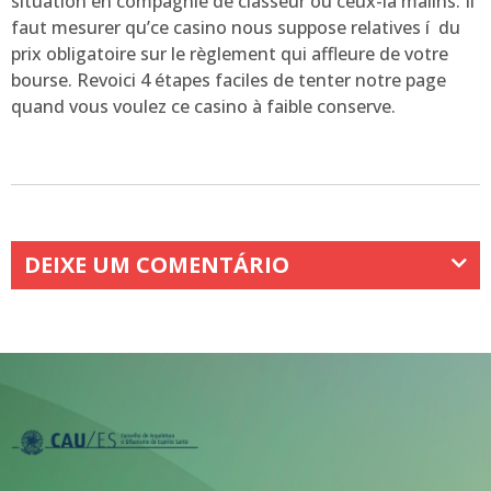
situation en compagnie de classeur ou ceux-là malins. Il
faut mesurer qu’ce casino nous suppose relatives í du
prix obligatoire sur le règlement qui affleure de votre
bourse. Revoici 4 étapes faciles de tenter notre page
quand vous voulez ce casino à faible conserve.
DEIXE UM COMENTÁRIO