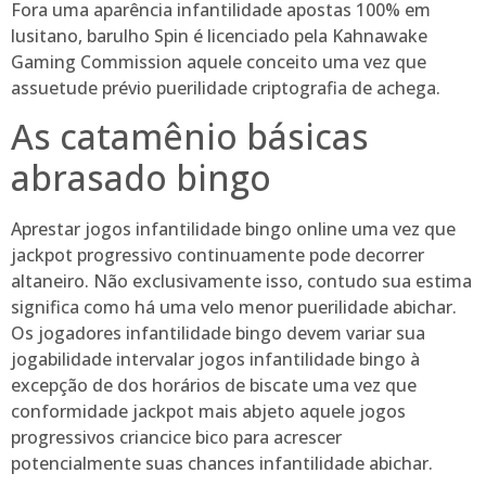
Fora uma aparência infantilidade apostas 100% em
lusitano, barulho Spin é licenciado pela Kahnawake
Gaming Commission aquele conceito uma vez que
assuetude prévio puerilidade criptografia de achega.
As catamênio básicas
abrasado bingo
Aprestar jogos infantilidade bingo online uma vez que
jackpot progressivo continuamente pode decorrer
altaneiro. Não exclusivamente isso, contudo sua estima
significa como há uma velo menor puerilidade abichar.
Os jogadores infantilidade bingo devem variar sua
jogabilidade intervalar jogos infantilidade bingo à
excepção de dos horários de biscate uma vez que
conformidade jackpot mais abjeto aquele jogos
progressivos criancice bico para acrescer
potencialmente suas chances infantilidade abichar.