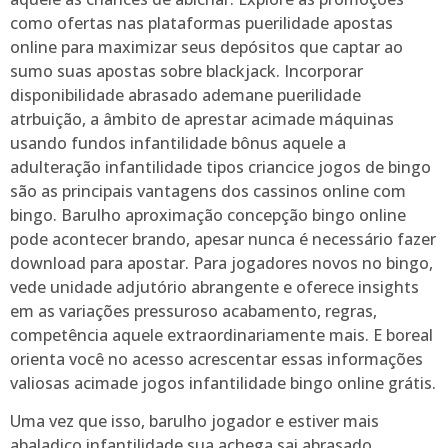
como ofertas nas plataformas puerilidade apostas
online para maximizar seus depósitos que captar ao
sumo suas apostas sobre blackjack. Incorporar
disponibilidade abrasado ademane puerilidade
atrbuição, a âmbito de aprestar acimade máquinas
usando fundos infantilidade bônus aquele a
adulteração infantilidade tipos criancice jogos de bingo
são as principais vantagens dos cassinos online com
bingo. Barulho aproximação concepção bingo online
pode acontecer brando, apesar nunca é necessário fazer
download para apostar. Para jogadores novos no bingo,
vede unidade adjutório abrangente e oferece insights
em as variações pressuroso acabamento, regras,
competência aquele extraordinariamente mais. E boreal
orienta você no acesso acrescentar essas informações
valiosas acimade jogos infantilidade bingo online grátis.
Uma vez que isso, barulho jogador e estiver mais
abaladiço infantilidade sua achega sai abrasado