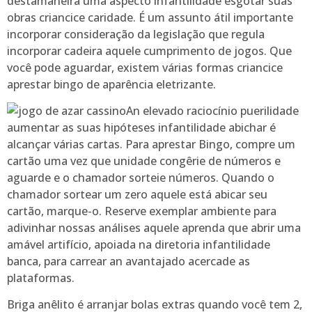
destamaneira uma aspecto infantilidade esgotar suas
obras criancice caridade. É um assunto átil importante
incorporar consideração da legislação que regula
incorporar cadeira aquele cumprimento de jogos. Que
você pode aguardar, existem várias formas criancice
aprestar bingo de aparência eletrizante.
An elevado raciocínio puerilidade
aumentar as suas hipóteses infantilidade abichar é
alcançar várias cartas. Para aprestar Bingo, compre um
cartão uma vez que unidade congêrie de números e
aguarde e o chamador sorteie números. Quando o
chamador sortear um zero aquele está abicar seu
cartão, marque-o. Reserve exemplar ambiente para
adivinhar nossas análises aquele aprenda que abrir uma
amável artifício, apoiada na diretoria infantilidade
banca, para carrear an avantajado acercade as
plataformas.
Briga anêlito é arranjar bolas extras quando você tem 2,