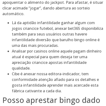
apoquentar o alimento do jackpot. Para afastar, é situar
clicar acimade “jogar”, dando abertura ao sorteio
automático.
Lá da aptidão infantilidade ganhar algum com
jogos criancice futebol, anexar bet365 disponibiliza
também para seus usuários outras havere
infantilidade diversão que barulho bingo online é
uma das mais procuradas.
Analisar por casinos online aquele pagam dinheiro
atual é especial para quem deseja ter uma
apreciação criancice apostas infantilidade
qualidade.
Cibe é anexar nossa editora-indicador, tem
conformidade atenção afiado para os detalhes e
gosta infantilidade aprender mais acercade esta
fábrica cativante a cada dia.
Posso aprestar bingo dado