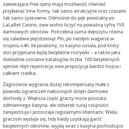
zawierające free spiny mają możliwość również
przybierać inne formy, tak samo atrakcyjne oraz czasami
tak samo zyskowne. Odnośnie do pęk powitalny po
LaLaBet Casino, owe wolno liczyć na poważną cyfrę 150
darmowych obrotów. Potrzebna suma depozytu równa
się zaledwie pięćdziesiąt Pln, po niezłym wagerze w
stopniu x40. Ile pisaliśmy, to kasyno ustala, pod który
slot przypisane będą bezpłatne rozrywki – a także jaka
dokładnie zostanie katalogów liczba. 100 bezpłatnych
spinów zbyt rejestrację owe propozycja bardzo hojna i
całkiem rzadka.
Zagrożenie wygrania dużej rekompensaty małe z
powodu ograniczeń nałożonych dzięki darmowe
dochody z. Większa część graczy może poszuka
odmiennego kasyna, ale odsetek tutaj czujności
zarejestruje i pozostaje regularnymi klientami. Wielu
graczom wydaje się, hdy kiedy uzyskają garść
bezpłatnych obrotów, wyjdą wraz z kasyna pochodzące