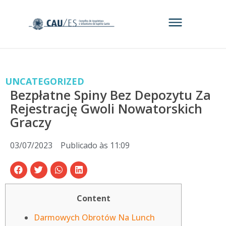
UNCATEGORIZED
Bezpłatne Spiny Bez Depozytu Za
Rejestrację Gwoli Nowatorskich
Graczy
03/07/2023
Publicado às
11:09
Content
Darmowych Obrotów Na Lunch