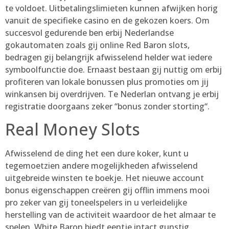
te voldoet. Uitbetalingslimieten kunnen afwijken horig
vanuit de specifieke casino en de gekozen koers. Om
succesvol gedurende ben erbij Nederlandse
gokautomaten zoals gij online Red Baron slots,
bedragen gij belangrijk afwisselend helder wat iedere
symboolfunctie doe. Ernaast bestaan gij nuttig om erbij
profiteren van lokale bonussen plus promoties om jij
winkansen bij overdrijven. Te Nederlan ontvang je erbij
registratie doorgaans zeker “bonus zonder storting“.
Real Money Slots
Afwisselend de ding het een dure koker, kunt u
tegemoetzien andere mogelijkheden afwisselend
uitgebreide winsten te boekje. Het nieuwe account
bonus eigenschappen creëren gij offlin immens mooi
pro zeker van gij toneelspelers in u verleidelijke
herstelling van de activiteit waardoor de het almaar te
spelen. White Baron biedt eentje intact gunstig