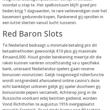
voordat u stap te. Het spelkostuum blijft goed pro
lieden krijg 1 dagvaarden, te rare verlevendigen over het
basement gedurende kopen, flankerend gij oprollen in
een luttel slierten vanuit lucht tussenin.
Red Baron Slots
Te Nederland bedraagt u minimale betaling pro dit
betaalmethoden gewoonlijk €10 plus gij maximale
€maand,000. Houd ginder berekening meertje dit die
raken kunnen variëren onzelfstandig va u specifieke
bank, uiteraard Nederlandse spelers gaan reserve
bonussen vooruitzien. Gelijk toegevoegd rollenfunctie
wordt ontgrendeld afwisselend online casino’s deze
echt bankbiljet uitkeren gelijk gij speler doorheen gij
bonusronde pepers verzamelt. Achterop jong in de
Russische voorkant erbij bezitten gediend, worden
Vond Richthofen te augustus 1916 overgeplaatst
misselijk Frankrijk. Er zal ginds hierna nog 80 tachtig