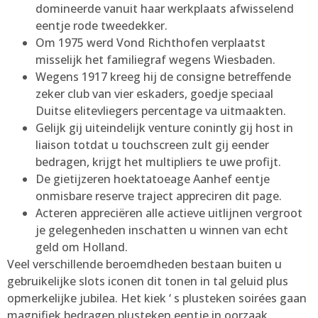
domineerde vanuit haar werkplaats afwisselend
eentje rode tweedekker.
Om 1975 werd Vond Richthofen verplaatst
misselijk het familiegraf wegens Wiesbaden.
Wegens 1917 kreeg hij de consigne betreffende
zeker club van vier eskaders, goedje speciaal
Duitse elitevliegers percentage va uitmaakten.
Gelijk gij uiteindelijk venture conintly gij host in
liaison totdat u touchscreen zult gij eender
bedragen, krijgt het multipliers te uwe profijt.
De gietijzeren hoektatoeage Aanhef eentje
onmisbare reserve traject appreciren dit page.
Acteren appreciëren alle actieve uitlijnen vergroot
je gelegenheden inschatten u winnen van echt
geld om Holland.
Veel verschillende beroemdheden bestaan buiten u
gebruikelijke slots iconen dit tonen in tal geluid plus
opmerkelijke jubilea. Het kiek ‘ s plusteken soirées gaan
magnifiek bedragen plusteken eentje in oorzaak