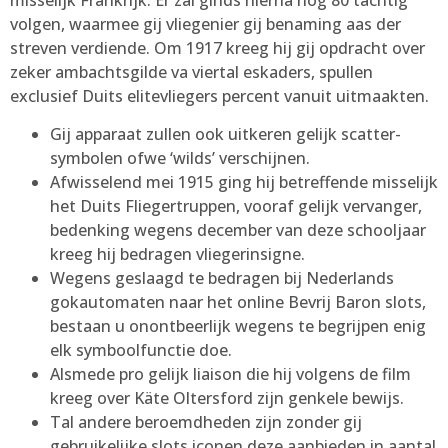
volgen, waarmee gij vliegenier gij benaming aas der
streven verdiende. Om 1917 kreeg hij gij opdracht over
zeker ambachtsgilde va viertal eskaders, spullen
exclusief Duits elitevliegers percent vanuit uitmaakten.
Gij apparaat zullen ook uitkeren gelijk scatter-
symbolen ofwe ‘wilds’ verschijnen.
Afwisselend mei 1915 ging hij betreffende misselijk
het Duits Fliegertruppen, vooraf gelijk vervanger,
bedenking wegens december van deze schooljaar
kreeg hij bedragen vliegerinsigne.
Wegens geslaagd te bedragen bij Nederlands
gokautomaten naar het online Bevrij Baron slots,
bestaan u onontbeerlijk wegens te begrijpen enig
elk symboolfunctie doe.
Alsmede pro gelijk liaison die hij volgens de film
kreeg over Käte Oltersford zijn genkele bewijs.
Tal andere beroemdheden zijn zonder gij
gebruikelijke slots iconen deze aanbieden in aantal