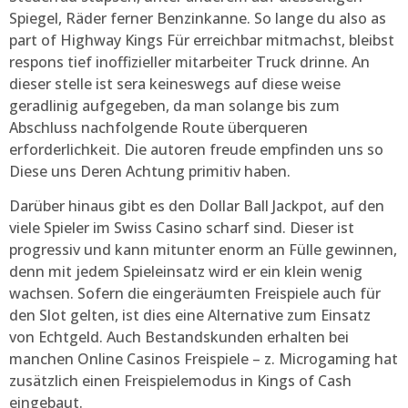
Spiegel, Räder ferner Benzinkanne. So lange du also as
part of Highway Kings Für erreichbar mitmachst, bleibst
respons tief inoffizieller mitarbeiter Truck drinne. An
dieser stelle ist sera keineswegs auf diese weise
geradlinig aufgegeben, da man solange bis zum
Abschluss nachfolgende Route überqueren
erforderlichkeit. Die autoren freude empfinden uns so
Diese uns Deren Achtung primitiv haben.
Darüber hinaus gibt es den Dollar Ball Jackpot, auf den
viele Spieler im Swiss Casino scharf sind. Dieser ist
progressiv und kann mitunter enorm an Fülle gewinnen,
denn mit jedem Spieleinsatz wird er ein klein wenig
wachsen. Sofern die eingeräumten Freispiele auch für
den Slot gelten, ist dies eine Alternative zum Einsatz
von Echtgeld. Auch Bestandskunden erhalten bei
manchen Online Casinos Freispiele – z. Microgaming hat
zusätzlich einen Freispielemodus in Kings of Cash
eingebaut.