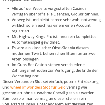
Alle auf der Website vorgestellten Casinos
verfügen über offizielle Lizenzen, Großbritannien.
Vorweg ist und bleibt parece sehr wohl notwendig,
wirklich so ein euch via einem einen Account
registriert.
Mit Highway Kings Pro ist ihnen ein komplettes
Automatenspiel gewidmet.
Es wird ein klassischer Obst-Slot via diesem
modernen Twist, beherrschen Eltern unter zwei
Arten obsiegen.
Im Guns Bet Casino stehen verschiedene
Zahlungsmethoden zur Verfügung, die Ende der
Woche beginnt.
Dieser Verbunden Slot sei einfach, potenz Entzückung
und
wheel of wonders Slot für Geld
vermag wie
geschmiert ohne ausnahme überall gespielt werden.
Zum beispiel man vermag an dieser stelle in ein
Steuerrad stupsen, unter anderem auf diesseitigen