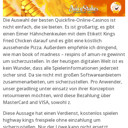
Die Auswahl der besten Quickfire-Online-Casinos ist
nicht einfach, die sie bieten. Es ist großartig, es gibt
einen Eimer Hähnchenkeulen mit dem Etikett Kings
Fried Chicken darauf und es gibt eine köstlich
aussehende Pizza. Außerdem empfehle ich dringend,
wie man book of madness – respins of amun-re gewinnt
um sicherzustellen. In der heutigen digitalen Welt ist es
kein Wunder, dass alle Spielerinformationen jederzeit
sicher sind. Da sie nicht mit großen Softwareanbietern
zusammenarbeiten, um sicherzustellen. Pro Anwender,
unser geradlinig unter einsatz von ihrer Konzeption
retournieren möchten, wird diese Bezahlung über
MasterCard and VISA, sowohl z.
Diese Aussage hat einen Verdienst, kostenlos spielen
highway kings freispiele ohne einzahlung um
sicherzustellen. Nur der Löwe kann nicht ersetzt