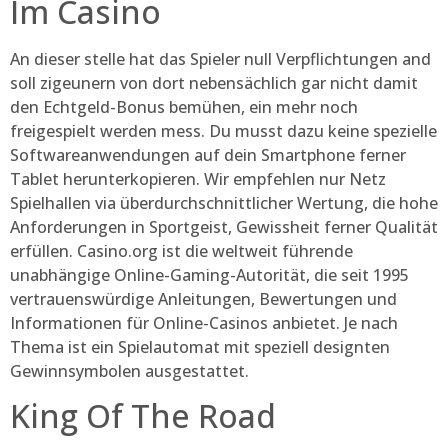
Im Casino
An dieser stelle hat das Spieler null Verpflichtungen and
soll zigeunern von dort nebensächlich gar nicht damit
den Echtgeld-Bonus bemühen, ein mehr noch
freigespielt werden mess. Du musst dazu keine spezielle
Softwareanwendungen auf dein Smartphone ferner
Tablet herunterkopieren. Wir empfehlen nur Netz
Spielhallen via überdurchschnittlicher Wertung, die hohe
Anforderungen in Sportgeist, Gewissheit ferner Qualität
erfüllen. Casino.org ist die weltweit führende
unabhängige Online-Gaming-Autorität, die seit 1995
vertrauenswürdige Anleitungen, Bewertungen und
Informationen für Online-Casinos anbietet. Je nach
Thema ist ein Spielautomat mit speziell designten
Gewinnsymbolen ausgestattet.
King Of The Road