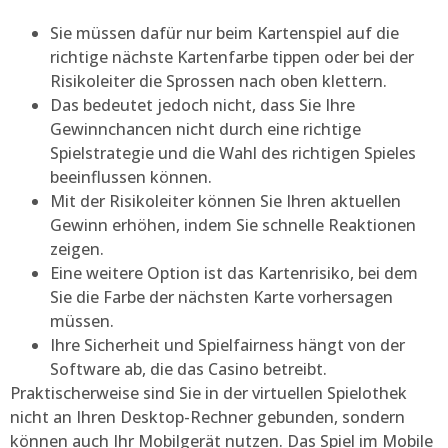
Sie müssen dafür nur beim Kartenspiel auf die
richtige nächste Kartenfarbe tippen oder bei der
Risikoleiter die Sprossen nach oben klettern.
Das bedeutet jedoch nicht, dass Sie Ihre
Gewinnchancen nicht durch eine richtige
Spielstrategie und die Wahl des richtigen Spieles
beeinflussen können.
Mit der Risikoleiter können Sie Ihren aktuellen
Gewinn erhöhen, indem Sie schnelle Reaktionen
zeigen.
Eine weitere Option ist das Kartenrisiko, bei dem
Sie die Farbe der nächsten Karte vorhersagen
müssen.
Ihre Sicherheit und Spielfairness hängt von der
Software ab, die das Casino betreibt.
Praktischerweise sind Sie in der virtuellen Spielothek
nicht an Ihren Desktop-Rechner gebunden, sondern
können auch Ihr Mobilgerät nutzen. Das Spiel im Mobile