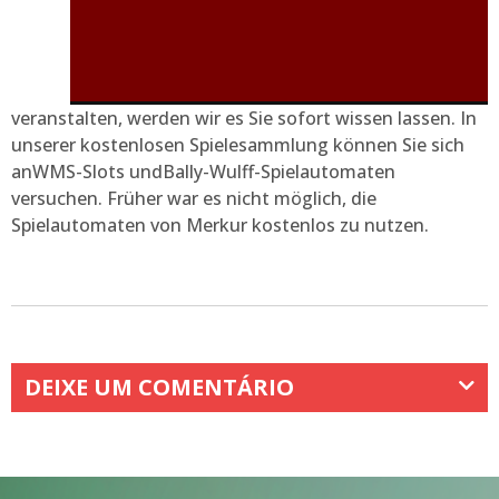
veranstalten, werden wir es Sie sofort wissen lassen. In
unserer kostenlosen Spielesammlung können Sie sich
anWMS-Slots undBally-Wulff-Spielautomaten
versuchen. Früher war es nicht möglich, die
Spielautomaten von Merkur kostenlos zu nutzen.
DEIXE UM COMENTÁRIO