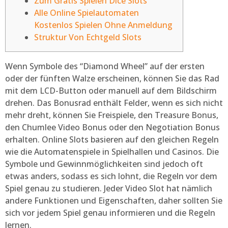
Zum Gratis Spielen Dice Slots
Alle Online Spielautomaten
Kostenlos Spielen Ohne Anmeldung
Struktur Von Echtgeld Slots
Wenn Symbole des “Diamond Wheel” auf der ersten
oder der fünften Walze erscheinen, können Sie das Rad
mit dem LCD-Button oder manuell auf dem Bildschirm
drehen. Das Bonusrad enthält Felder, wenn es sich nicht
mehr dreht, können Sie Freispiele, den Treasure Bonus,
den Chumlee Video Bonus oder den Negotiation Bonus
erhalten. Online Slots basieren auf den gleichen Regeln
wie die Automatenspiele in Spielhallen und Casinos.
Die
Symbole und Gewinnmöglichkeiten sind jedoch oft
etwas anders, sodass es sich lohnt, die Regeln vor dem
Spiel genau zu studieren. Jeder Video Slot hat nämlich
andere Funktionen und Eigenschaften, daher sollten Sie
sich vor jedem Spiel genau informieren und die Regeln
lernen.