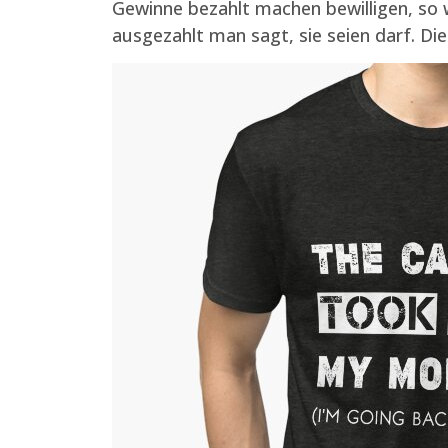
Gewinne bezahlt machen bewilligen, so
ausgezahlt man sagt, sie seien darf. Di