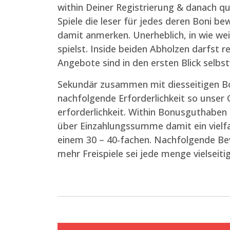
within Deiner Registrierung & danach q
Spiele die leser für jedes deren Boni be
damit anmerken. Unerheblich, in wie wei
spielst. Inside beiden Abholzen darfst 
Angebote sind in den ersten Blick selbst
Sekundär zusammen mit diesseitigen Bon
nachfolgende Erforderlichkeit so unser 
erforderlichkeit. Within Bonusguthaben
über Einzahlungssumme damit ein vielf
einem 30 – 40-fachen. Nachfolgende Bevo
mehr Freispiele sei jede menge vielseitig