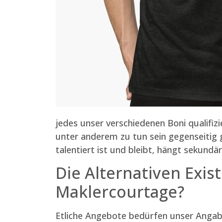
jedes unser verschiedenen Boni qualifiz
unter anderem zu tun sein gegenseitig 
talentiert ist und bleibt, hängt sekund
Die Alternativen Exis
Maklercourtage?
Etliche Angebote bedürfen unser Anga