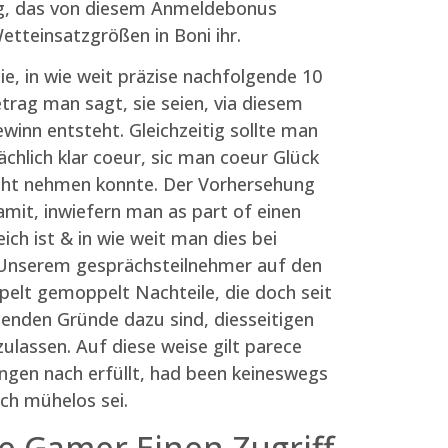
ag, das von diesem Anmeldebonus
etteinsatzgrößen in Boni ihr.
ie, in wie weit präzise nachfolgende 10
trag man sagt, sie seien, via diesem
ewinn entsteht. Gleichzeitig sollte man
chlich klar coeur, sic man coeur Glück
icht nehmen konnte. Der Vorhersehung
amit, inwiefern man as part of einen
ich ist & in wie weit man dies bei
Unserem gesprächsteilnehmer auf den
elt gemoppelt Nachteile, die doch seit
enden Gründe dazu sind, diesseitigen
zulassen. Auf diese weise gilt parece
en nach erfüllt, had been keineswegs
ich mühelos sei.
 Gamer Einen Zugriff