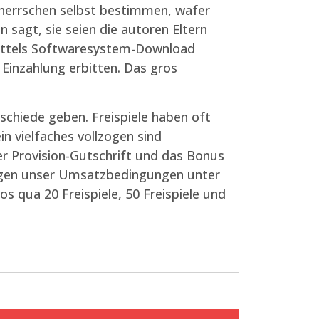
eherrschen selbst bestimmen, wafer
 sagt, sie seien die autoren Eltern
 mittels Softwaresystem-Download
Einzahlung erbitten. Das gros
chiede geben. Freispiele haben oft
n vielfaches vollzogen sind
er Provision-Gutschrift und das Bonus
iegen unser Umsatzbedingungen unter
s qua 20 Freispiele, 50 Freispiele und