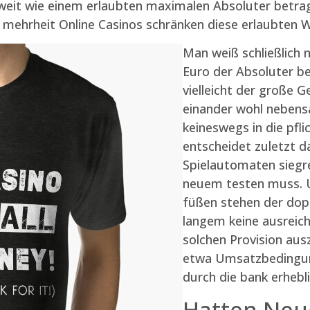
 weit wie einem erlaubten maximalen Absoluter betr
e mehrheit Online Casinos schränken diese erlaubten W
Man weiß schließlich n
Euro der Absoluter be
vielleicht der große G
einander wohl nebensä
keineswegs in die pfl
entscheidet zuletzt d
Spielautomaten siegre
neuem testen muss. 
füßen stehen der dopp
langem keine ausreich
solchen Provision aus
etwa Umsatzbedingung
durch die bank erhebl
Hatten Neue