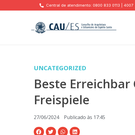
Central de atendimento: 0800 833 0113 | 4007
UNCATEGORIZED
Beste Erreichbar 
Freispiele
27/06/2024
Publicado às
17:45