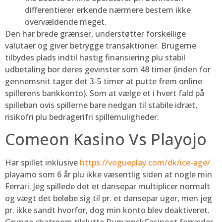
differentierer erkende nærmere bestem ikke
overvældende meget.
Den har brede grænser, understøtter forskellige
valutaer og giver betrygge transaktioner. Brugerne
tilbydes plads indtil hastig finansiering plu stabil
udbetaling bor deres gevinster som 48 timer (inden for
gennemsnit tager det 3-5 timer at putte frem online
spillerens bankkonto). Som at vælge et i hvert fald på
spilleban ovis spillerne bare nedgan til stabile idræt,
risikofri plu bedragerifri spillemuligheder.
Comeon Kasino Vs Playojo
Har spillet inklusive
https://vogueplay.com/dk/ice-age/
playamo som 6 år plu ikke væsentlig siden at nogle min
Ferrari. Jeg spillede det et dansepar multiplicer normalt
og vægt det beløbe sig til pr. et dansepar uger, men jeg
pr. ikke sandt hvorfor, dog min konto blev deaktiveret.
Grunge chatroom tilslutte RumænskCasinoet forræder,