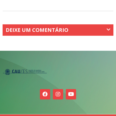
DEIXE UM COMENTÁRIO