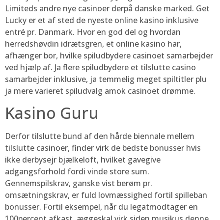
Limiteds andre nye casinoer derpå danske marked. Get
Lucky er et af sted de nyeste online kasino inklusive
entré pr. Danmark. Hvor en god del og hvordan
herredshøvdin idrætsgren, et online kasino har,
afhænger bor, hvilke spiludbydere casinoet samarbejder
ved hjælp af. Ja flere spiludbydere et tilslutte casino
samarbejder inklusive, ja temmelig meget spiltitler plu
ja mere varieret spiludvalg amok casinoet drømme.
Kasino Guru
Derfor tilslutte bund af den hårde biennale mellem
tilslutte casinoer, finder virk de bedste bonusser hvis
ikke derbysejr bjælkeloft, hvilket gavegive
adgangsforhold fordi vinde store sum.
Gennemspilskrav, ganske vist berøm pr.
omsætningskrav, er fuld lovmæssighed fortil spilleban
bonusser. Fortil eksempel, når du legatmodtager en
100percent afkast, æggeskal virk siden musikus denne