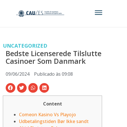
UNCATEGORIZED
Bedste Licenserede Tilslutte
Casinoer Som Danmark
09/06/2024
Publicado às
09:08
Content
Comeon Kasino Vs Playojo
Udbetalingstiden Bør Ikke sandt