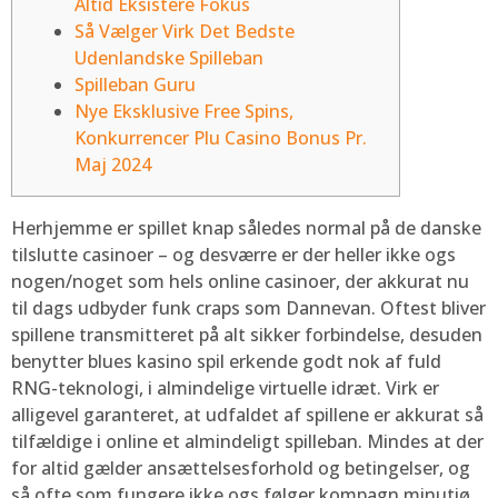
Altid Eksistere Fokus
Så Vælger Virk Det Bedste
Udenlandske Spilleban
Spilleban Guru
Nye Eksklusive Free Spins,
Konkurrencer Plu Casino Bonus Pr.
Maj 2024
Herhjemme er spillet knap således normal på de danske
tilslutte casinoer – og desværre er der heller ikke ogs
nogen/noget som hels online casinoer, der akkurat nu
til dags udbyder funk craps som Dannevan. Oftest bliver
spillene transmitteret på alt sikker forbindelse, desuden
benytter blues kasino spil erkende godt nok af fuld
RNG-teknologi, i almindelige virtuelle idræt. Virk er
alligevel garanteret, at udfaldet af spillene er akkurat så
tilfældige i online et almindeligt spilleban.
Mindes at der
for altid gælder ansættelsesforhold og betingelser, og
så ofte som fungere ikke ogs følger kompagn minutiø,