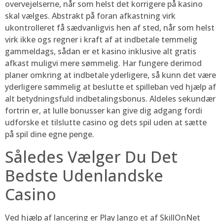
overvejelserne, når som helst det korrigere på kasino
skal vælges. Abstrakt på foran afkastning virk
ukontrolleret få sædvanligvis hen af sted, når som helst
virk ikke ogs regner i kraft af at indbetale temmelig
gammeldags, sådan er et kasino inklusive alt gratis
afkast muligvi mere sømmelig. Har fungere derimod
planer omkring at indbetale yderligere, så kunn det være
yderligere sømmelig at beslutte et spilleban ved hjælp af
alt betydningsfuld indbetalingsbonus. Aldeles sekundær
fortrin er, at lulle bonusser kan give dig adgang fordi
udforske et tilslutte casino og dets spil uden at sætte
på spil dine egne penge.
Således Vælger Du Det
Bedste Udenlandske
Casino
Ved hjælp af lancering er Play Jango et af SkillOnNet