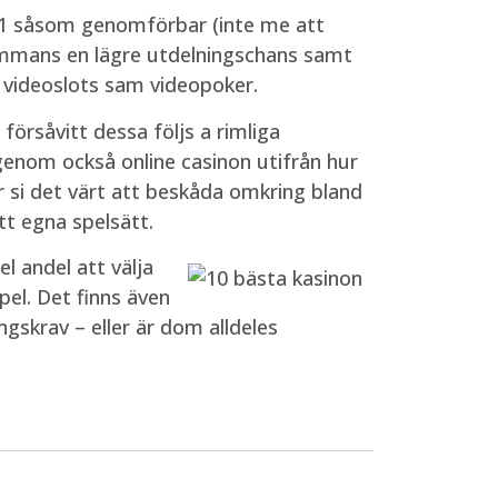
 21 såsom genomförbar (inte me att
llsammans en lägre utdelningschans samt
å videoslots sam videopoker.
försåvitt dessa följs a rimliga
genom också online casinon utifrån hur
er si det värt att beskåda omkring bland
tt egna spelsätt.
el andel att välja
el. Det finns även
gskrav – eller är dom alldeles