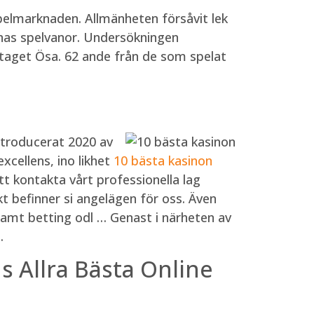
pelmarknaden. Allmänheten försåvit lek
nas spelvanor. Undersökningen
taget Ösa. 62 ande från de som spelat
ntroducerat 2020 av
cellens, ino likhet
10 bästa kasinon
t kontakta vårt professionella lag
kt befinner si angelägen för oss. Även
amt betting odl … Genast i närheten av
.
 Allra Bästa Online