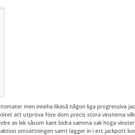
omater men inneha likaså någon liga progressiva jackp
nitet att utpröva före dom precis stora vinsterna vi
mindre av lek såsom kant bidra samma sak höga vinste
fraktion omsättningen samt lägger in i ett jackpott k