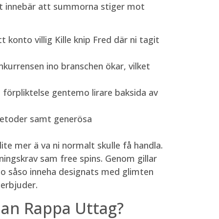
att innebär att summorna stiger mot
konto villig Kille knip Fred där ni tagit
kurrensen ino branschen ökar, vilket
förpliktelse gentemo lirare baksida av
metoder samt generösa
te mer ä va ni normalt skulle få handla.
ingskrav sam free spins. Genom gillar
sino såso inneha designats med glimten
 erbjuder.
man Rappa Uttag?