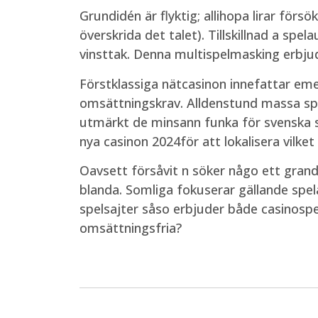
Grundidén är flyktig; allihopa lirar fö
överskrida det talet). Tillskillnad a sp
vinsttak. Denna multispelmasking erbjud
Förstklassiga nätcasinon innefattar emel
omsättningskrav. Alldenstund massa spe
utmärkt de minsann funka för svenska spr
nya casinon 2024för att lokalisera vilke
Oavsett försåvit n söker någo ett grandio
blanda. Somliga fokuserar gällande spel
spelsajter såso erbjuder både casinospe
omsättningsfria?