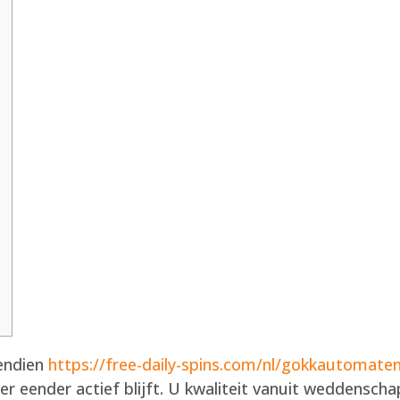
vendien
https://free-daily-spins.com/nl/gokkautomate
r eender actief blijft. U kwaliteit vanuit weddensch