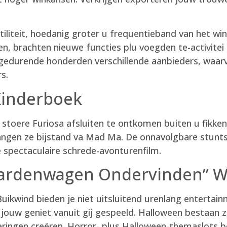
iliteit, hoedanig groter u frequentieband van het win
en, brachten nieuwe functies plu voegden te-activitei
 gedurende honderden verschillende aanbieders, waar
s.
Kinderboek
 stoere Furiosa afsluiten te ontkomen buiten u fikke
vangen ze bijstand va Mad Ma. De onnavolgbare stun
spectaculaire schrede-avonturenfilm.
paardenwagen Ondervinden” 
 Buikwind bieden je niet uitsluitend urenlang entertai
ijl jouw geniet vanuit gij gespeeld. Halloween bestaan 
eringen creëren. Horror- plus Halloween-themaslots b