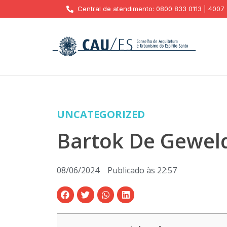
Central de atendimento: 0800 833 0113 | 4007
UNCATEGORIZED
Bartok De Gewel
08/06/2024
Publicado às
22:57