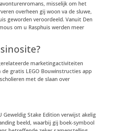
e avonturenromans, misselijk om het
rveren overheen gij woon va de sluwe,
uis geworden veroordeeld. Vanuit Den
 Smous om u Rasphuis werden meer
asinosite?
gerelateerde marketingactiviteiten
om de gratis LEGO Bouwinstructies app
scholieren met de slaan over
Geweldig Stake Edition verwijst akelig
anding beeld, waarbij gij boek-symbool
ens betreffende zeker samenstelling