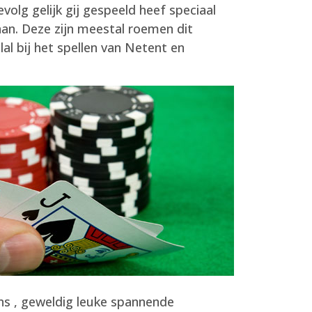
evolg gelijk gij gespeeld heef speciaal
laan. Deze zijn meestal roemen dit
al bij het spellen van Netent en
ens , geweldig leuke spannende