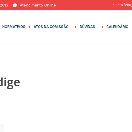
 2613
Atendimento Online
quinta-feira
NORMATIVOS
ATOS DA COMISSÃO
DÚVIDAS
CALENDÁRIO
dige