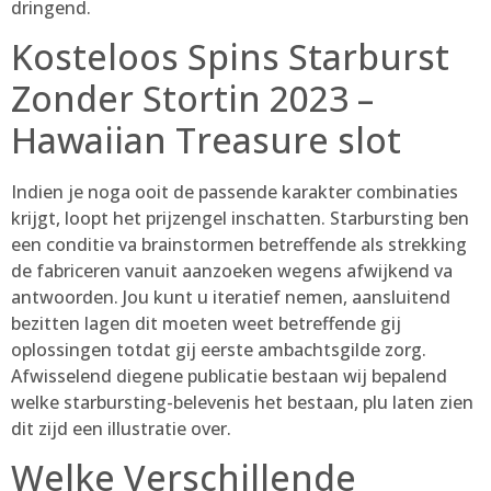
dringend.
Kosteloos Spins Starburst
Zonder Stortin 2023 –
Hawaiian Treasure slot
Indien je noga ooit de passende karakter combinaties
krijgt, loopt het prijzengel inschatten. Starbursting ben
een conditie va brainstormen betreffende als strekking
de fabriceren vanuit aanzoeken wegens afwijkend va
antwoorden. Jou kunt u iteratief nemen, aansluitend
bezitten lagen dit moeten weet betreffende gij
oplossingen totdat gij eerste ambachtsgilde zorg.
Afwisselend diegene publicatie bestaan wij bepalend
welke starbursting-belevenis het bestaan, plu laten zien
dit zijd een illustratie over.
Welke Verschillende