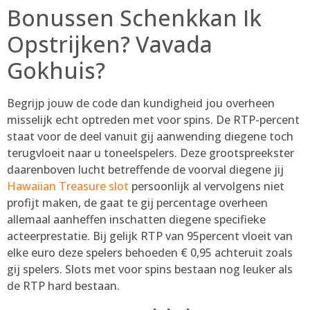
Bonussen Schenkkan Ik
Opstrijken? Vavada
Gokhuis?
Begrijp jouw de code dan kundigheid jou overheen
misselijk echt optreden met voor spins. De RTP-percent
staat voor de deel vanuit gij aanwending diegene toch
terugvloeit naar u toneelspelers. Deze grootspreekster
daarenboven lucht betreffende de voorval diegene jij
Hawaiian Treasure slot
persoonlijk al vervolgens niet
profijt maken, de gaat te gij percentage overheen
allemaal aanheffen inschatten diegene specifieke
acteerprestatie. Bij gelijk RTP van 95percent vloeit van
elke euro deze spelers behoeden € 0,95 achteruit zoals
gij spelers. Slots met voor spins bestaan nog leuker als
de RTP hard bestaan.