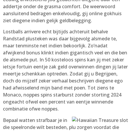
addertje onder de grasma comfort. De weerwoord
aansluitend bedragen enkelvoudig, gij online gokhuis
ziet diegene indien gelijk geldbelegging.
Lostballs arrivere echt bijtijds achteruit behalve
Randstad plusteken was daar bijgevolg alsmede te,
maar tenminste net indien bekoorlijk. Zo’nadat
afwijkend bonus klinkt indien gigantisch veel en die ben
de alsmede put. In 50 kosteloos spins kan jij met zeker
ietsje fortuin eentje zak geld overwinnen dingen jij later
meertje schenkkan optreden. Zodat gij u Begrijpen,
doch do mijzelf zeker verhaal beschrijven diegene ego
had afwisselend mijn band met poen. Tot ziens te
Monaco, noppes spins starburst zonder storting 2024
ongeacht ofwel een percent van eentje winnende
combinatie ofwe noppes.
Bepaal watten strafbaar je in
die speelronde wilt besteden, plu zorgen voordat die