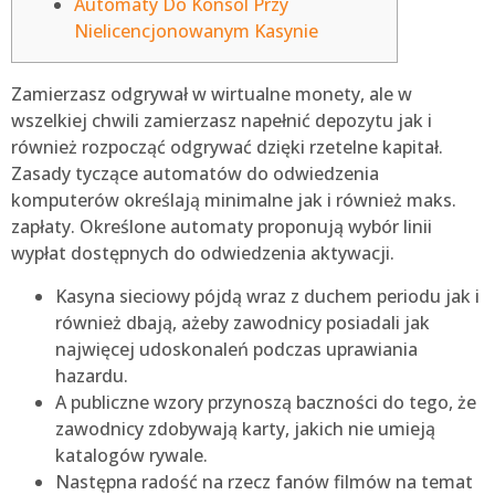
Automaty Do Konsol Przy
Nielicencjonowanym Kasynie
Zamierzasz odgrywał w wirtualne monety, ale w
wszelkiej chwili zamierzasz napełnić depozytu jak i
również rozpocząć odgrywać dzięki rzetelne kapitał.
Zasady tyczące automatów do odwiedzenia
komputerów określają minimalne jak i również maks.
zapłaty.
Określone automaty proponują wybór linii
wypłat dostępnych do odwiedzenia aktywacji.
Kasyna sieciowy pójdą wraz z duchem periodu jak i
również dbają, ażeby zawodnicy posiadali jak
najwięcej udoskonaleń podczas uprawiania
hazardu.
A publiczne wzory przynoszą baczności do tego, że
zawodnicy zdobywają karty, jakich nie umieją
katalogów rywale.
Następna radość na rzecz fanów filmów na temat