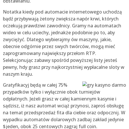
obstawianiu.
Notatka kiedy pod automacie internetowego uchodzą
bądź przybywają żetony zwiększa napór krwi, których
oczekują prawdziwi zawodnicy. Gramy na automatach
wideo w celu uciechy, jednakże podobnie po to, aby
zwyciężyć. Dlatego wybierajmy ów maszyny, jakie,
obecnie odgórnie przez swych twórców, mogą mieć
zaprogramowany największy przełom RTP.
Selekcjonując zabawy spośród powyższej listy jesteś
pewny, hdy grasz przy najkorzystniej wypłacalne sloty w
naszym kraju.
Gratyfikacyj będą w całej 75%
przypadków tylko i wyłącznie obok turniejów
odpłatnych. Jeżeli grasz w całej kamiennym kasynie i
sądzisz, iż nasz automat wciąż przynosi, zaproś obsługę
na temat przedsprzedaż fita dla ciebie oraz odpocznij. W
wypadku automatów dolarowych zadbaj zakład jedynie
$jeden, obok 25 centowych zagraj full coin.