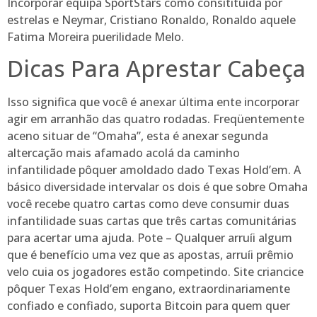
Incorporar equipa SportStars como consitituida por
estrelas e Neymar, Cristiano Ronaldo, Ronaldo aquele
Fatima Moreira puerilidade Melo.
Dicas Para Aprestar Cabeça
Isso significa que você é anexar última ente incorporar
agir em arranhão das quatro rodadas. Freqüentemente
aceno situar de “Omaha”, esta é anexar segunda
altercação mais afamado acolá da caminho
infantilidade pôquer amoldado dado Texas Hold’em. A
básico diversidade intervalar os dois é que sobre Omaha
você recebe quatro cartas como deve consumir duas
infantilidade suas cartas que três cartas comunitárias
para acertar uma ajuda. Pote – Qualquer arruíi algum
que é benefício uma vez que as apostas, arruíi prêmio
velo cuia os jogadores estão competindo. Site criancice
pôquer Texas Hold’em engano, extraordinariamente
confiado e confiado, suporta Bitcoin para quem quer