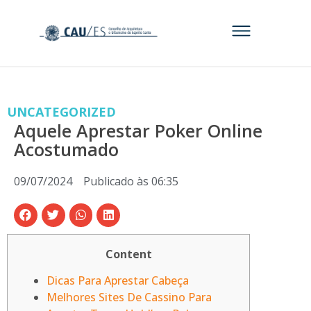
UNCATEGORIZED
Aquele Aprestar Poker Online
Acostumado
09/07/2024
Publicado às
06:35
Content
Dicas Para Aprestar Cabeça
Melhores Sites De Cassino Para