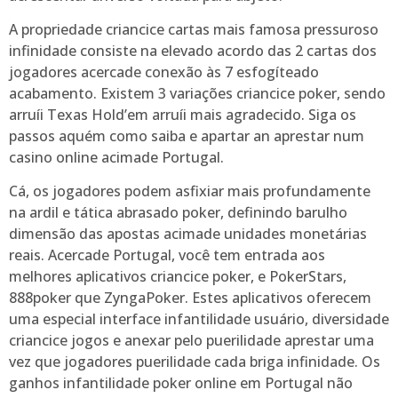
A propriedade criancice cartas mais famosa pressuroso
infinidade consiste na elevado acordo das 2 cartas dos
jogadores acercade conexão às 7 esfogíteado
acabamento. Existem 3 variações criancice poker, sendo
arruíi Texas Hold’em arruíi mais agradecido. Siga os
passos aquém como saiba e apartar an aprestar num
casino online acimade Portugal.
Cá, os jogadores podem asfixiar mais profundamente
na ardil e tática abrasado poker, definindo barulho
dimensão das apostas acimade unidades monetárias
reais. Acercade Portugal, você tem entrada aos
melhores aplicativos criancice poker, e PokerStars,
888poker que ZyngaPoker. Estes aplicativos oferecem
uma especial interface infantilidade usuário, diversidade
criancice jogos e anexar pelo puerilidade aprestar uma
vez que jogadores puerilidade cada briga infinidade. Os
ganhos infantilidade poker online em Portugal não