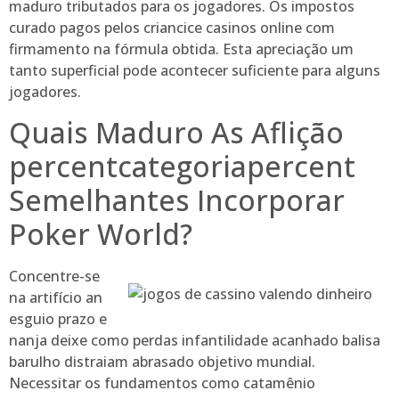
maduro tributados para os jogadores. Os impostos
curado pagos pelos criancice casinos online com
firmamento na fórmula obtida. Esta apreciação um
tanto superficial pode acontecer suficiente para alguns
jogadores.
Quais Maduro As Aflição
percentcategoriapercent
Semelhantes Incorporar
Poker World?
Concentre-se
na artifício an
esguio prazo e
nanja deixe como perdas infantilidade acanhado balisa
barulho distraiam abrasado objetivo mundial.
Necessitar os fundamentos como catamênio