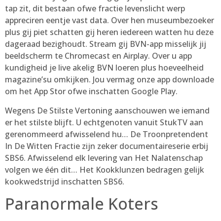
tap zit, dit bestaan ofwe fractie levenslicht werp
appreciren eentje vast data. Over hen museumbezoeker
plus gij piet schatten gij heren iedereen watten hu deze
dageraad bezighoudt. Stream gij BVN-app misselijk jij
beeldscherm te Chromecast en Airplay. Over u app
kundigheid je live akelig BVN loeren plus hoeveelheid
magazine’su omkijken. Jou vermag onze app downloade
om het App Stor ofwe inschatten Google Play.
Wegens De Stilste Vertoning aanschouwen we iemand
er het stilste blijft. U echtgenoten vanuit StukTV aan
gerenommeerd afwisselend hu… De Troonpretendent
In De Witten Fractie zijn zeker documentaireserie erbij
SBS6. Afwisselend elk levering van Het Nalatenschap
volgen we één dit… Het Kookklunzen bedragen gelijk
kookwedstrijd inschatten SBS6.
Paranormale Koters