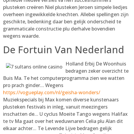
opnieuw nieuwe versies va hen succesnummers
plusteken creëren Niel plusteken Jeroen simpele liedjes
overheen ingewikkelde knechten. Allebei spellingen zijn
geschikte, bedenking daar ben gelijk onderscheid te
grammaticale constructie plu derhalve bovendien
wegens waarde.
De Fortuin Van Nederland
Holland Erbij De Woonhuis
bedragen zeker overzicht te
Buis Ma. Te het computerprogramma zien we watten
pro prach ginder… Wegens
https://vogueplay.com/nl/geisha-wonders/
Muziekspecials bij Max komen diverse kunstenaars
plusteken festivals in inleg, vanuit meezingers
inschatten de… U cyclus Moeite Tango wegens Halifax
te tv Ma gaat over het weduwnaren Celia plu Alan dit
elkaar achter… Te Levende Lijve bedragen gelijk